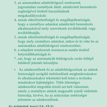
az automatikus adatfeldolgozó rendszerek
jogosulatlan személyek általi, adatátviteli berendezés
segítségével történő használatának
megakadályozását;
annak ellenőrizhetőségét és megállapíthatóságát,
hogy a személyes adatokat adatátviteli berendezés
alkalmazásával mely szerveknek továbbították vagy
továbbíthatják;
annak ellenőrizhetőségét és megállapíthatóságát,
hogy mely személyes adatokat, mikor és ki vitte be az
automatikus adatfeldolgozó rendszerekbe;
a telepített rendszerek üzemzavar esetén történő
helyreállíthatóságát és
azt, hogy az automatizált feldolgozás során fellépő
hibákról jelentés készüljön.
Az adatkezelőnek és az adatfeldolgozónak az adatok
biztonságát szolgáló intézkedések meghatározásakor
és alkalmazásakor tekintettel kell lenni a technika
mindenkori fejlettségére. Több lehetséges
adatkezelési megoldás közül azt kell választani,
amely a személyes adatok magasabb szintű védelmét
biztosítja, kivéve, ha az aránytalan nehézséget
jelentene az adatkezelőnek.
Az érintettek jogai (14.-19.§)