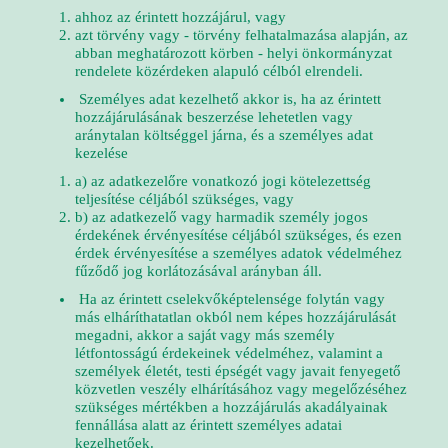
ahhoz az érintett hozzájárul, vagy
azt törvény vagy - törvény felhatalmazása alapján, az
abban meghatározott körben - helyi önkormányzat
rendelete közérdeken alapuló célból elrendeli.
Személyes adat kezelhető akkor is, ha az érintett
hozzájárulásának beszerzése lehetetlen vagy
aránytalan költséggel járna, és a személyes adat
kezelése
a) az adatkezelőre vonatkozó jogi kötelezettség
teljesítése céljából szükséges, vagy
b) az adatkezelő vagy harmadik személy jogos
érdekének érvényesítése céljából szükséges, és ezen
érdek érvényesítése a személyes adatok védelméhez
fűződő jog korlátozásával arányban áll.
Ha az érintett cselekvőképtelensége folytán vagy
más elháríthatatlan okból nem képes hozzájárulását
megadni, akkor a saját vagy más személy
létfontosságú érdekeinek védelméhez, valamint a
személyek életét, testi épségét vagy javait fenyegető
közvetlen veszély elhárításához vagy megelőzéséhez
szükséges mértékben a hozzájárulás akadályainak
fennállása alatt az érintett személyes adatai
kezelhetőek.