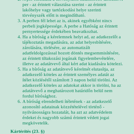
per - az érintett választása szerint - az érintett
lakóhelye vagy tartózkodási helye szerinti
törvényszék előtt is megindítható.
A perben fél lehet az is, akinek egyébként nincs
perbeli jogképessége. A perbe a Hatóság az érintett
pernyertessége érdekében beavatkozhat.
Ha a bíróság a kérelemnek helyt ad, az adatkezelőt a
tájékoztatás megadására, az adat helyesbítésére,
zárolására, törlésére, az automatizált
adatfeldolgozással hozott döntés megsemmisítésére,
az érintett tiltakozási jogának figyelembevételére,
illetve az adatátvevő által kért adat kiadására kötelezi.
Ha a bíróság az adatátvevő kérelmét elutasítja, az
adatkezelő köteles az érintett személyes adatát az
ítélet közlésétől számított 3 napon belül törölni. Az
adatkezelő köteles az adatokat akkor is törölni, ha az
adatátvevő a meghatározott határidőn belül nem
fordul bírósághoz.
A bíróság elrendelheti ítéletének - az adatkezelő
azonosító adatainak közzétételével történő -
nyilvánosságra hozatalát, ha azt az adatvédelem
érdekei és nagyobb számú érintett védett jogai
megkövetelik.
Kártérítés (23. §)