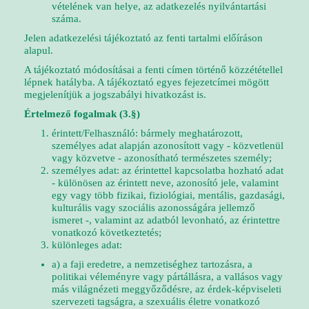
vételének van helye, az adatkezelés nyilvántartási
száma.
Jelen adatkezelési tájékoztató az fenti tartalmi előíráson
alapul.
A tájékoztató módosításai a fenti címen történő közzététellel
lépnek hatályba. A tájékoztató egyes fejezetcímei mögött
megjelenítjük a jogszabályi hivatkozást is.
Értelmező fogalmak (3.§)
érintett/Felhasználó: bármely meghatározott,
személyes adat alapján azonosított vagy - közvetlenül
vagy közvetve - azonosítható természetes személy;
személyes adat: az érintettel kapcsolatba hozható adat
- különösen az érintett neve, azonosító jele, valamint
egy vagy több fizikai, fiziológiai, mentális, gazdasági,
kulturális vagy szociális azonosságára jellemző
ismeret -, valamint az adatból levonható, az érintettre
vonatkozó következtetés;
különleges adat:
a) a faji eredetre, a nemzetiséghez tartozásra, a
politikai véleményre vagy pártállásra, a vallásos vagy
más világnézeti meggyőződésre, az érdek-képviseleti
szervezeti tagságra, a szexuális életre vonatkozó