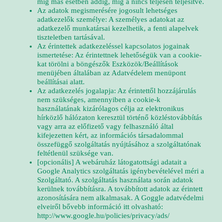
míg más esetben addig, míg a nincs teljesen teljesítve.
Az adatok megismerésére jogosult lehetséges
adatkezelők személye: A személyes adatokat az
adatkezelő munkatársai kezelhetik, a fenti alapelvek
tiszteletben tartásával.
Az érintettek adatkezeléssel kapcsolatos jogainak
ismertetése: Az érintettnek lehetőségük van a cookie-
kat törölni a böngészők Eszközök/Beállítások
menüjében általában az Adatvédelem menüpont
beállításai alatt.
Az adatkezelés jogalapja: Az érintettől hozzájárulás
nem szükséges, amennyiben a cookie-k
használatának kizárólagos célja az elektronikus
hírközlő hálózaton keresztül történő közléstovábbítás
vagy arra az előfizető vagy felhasználó által
kifejezetten kért, az információs társadalommal
összefüggő szolgáltatás nyújtásához a szolgáltatónak
feltétlenül szüksége van.
[opcionális] A webáruház látogatottsági adatait a
Google Analytics szolgáltatás igénybevételével méri a
Szolgáltató. A szolgáltatás használata során adatok
kerülnek továbbításra. A továbbított adatok az érintett
azonosítására nem alkalmasak. A Goggle adatvédelmi
elveiről bővebb információ itt olvasható:
http://www.google.hu/policies/privacy/ads/