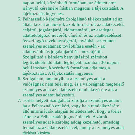
napon belül, közérthető formában, az érintett erre
irányuló kérelmére írásban megadni a tájékoztatást. A
tájékoztatás ingyenes.
Felhasználó kérelmére Szolgáltató tájékoztatást ad az
általa kezelt adatokról, azok forrásáról, az adatkezelés
céljáról, jogalapjáról, időtartamáról, az esetleges
adatfeldolgozó nevéről, címéről és az adatkezeléssel
összefüggő tevékenységéről, továbbá - az érintett
személyes adatainak továbbítása esetén - az
adattovábbítás jogalapjáról és címzettjéről.
Szolgáltató a kérelem benyújtásától számított
legrövidebb idő alatt, legfeljebb azonban 30 napon
belül írásban, közérthető formában adja meg a
tájékoztatást. A tájékoztatás ingyenes.
Szolgáltató, amennyiben a személyes adat a
valóságnak nem felel meg, és a valóságnak megfelelő
személyes adat az adatkezelő rendelkezésére áll, a
személyes adatot helyesbíti.
Törlés helyett Szolgáltató zárolja a személyes adatot,
ha a Felhasználó ezt kéri, vagy ha a rendelkezésére
álló információk alapján feltételezhető, hogy a törlés
sértené a Felhasználó jogos érdekeit. A zárolt
személyes adat kizárólag addig kezelhető, ameddig
fennáll az az adatkezelési cél, amely a személyes adat
törlését kizárta.