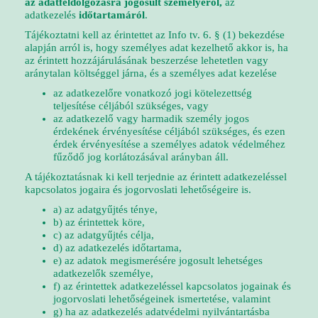
az adatfeldolgozásra jogosult személyéről,
az
adatkezelés
időtartamáról
.
Tájékoztatni kell az érintettet az Info tv. 6. § (1) bekezdése
alapján arról is, hogy személyes adat kezelhető akkor is, ha
az érintett hozzájárulásának beszerzése lehetetlen vagy
aránytalan költséggel járna, és a személyes adat kezelése
az adatkezelőre vonatkozó jogi kötelezettség
teljesítése céljából szükséges, vagy
az adatkezelő vagy harmadik személy jogos
érdekének érvényesítése céljából szükséges, és ezen
érdek érvényesítése a személyes adatok védelméhez
fűződő jog korlátozásával arányban áll.
A tájékoztatásnak ki kell terjednie az érintett adatkezeléssel
kapcsolatos jogaira és jogorvoslati lehetőségeire is.
a) az adatgyűjtés ténye,
b) az érintettek köre,
c) az adatgyűjtés célja,
d) az adatkezelés időtartama,
e) az adatok megismerésére jogosult lehetséges
adatkezelők személye,
f) az érintettek adatkezeléssel kapcsolatos jogainak és
jogorvoslati lehetőségeinek ismertetése, valamint
g) ha az adatkezelés adatvédelmi nyilvántartásba