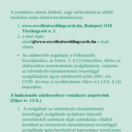
A személyes adatok törlését, vagy módosítását az alábbi
módokon tudja érintett kezdeményezni:
www.excellentweddingcards.hu, Budapest 1118
Törökugrató u. 1.
e-mail útján
email
@www.excellentweddingcards.hu
e-mail
címen.
Az adatkezelés jogalapja: a Felhasználó
hozzájárulása, az Infotv. 5. § (1) bekezdése, illetve az
elektronikus kereskedelemi szolgáltatások, valamint
az információs társadalommal összefüggő
szolgáltatások egyes kérdéseiről szóló 2001. évi
CVIII. törvény (a továbbiakban: Elker tv.) 13/A. § (3)
bekezdése.
A funkcionális adatkezelésre vonatkozó alapelveink
(Elker tv. 13/A.)
A szolgáltató az információs társadalommal
összefüggő szolgáltatás nyújtására irányuló
szerződésből származó díjak számlázása céljából
kezelheti az információs társadalommal összefüggő
szolgáltatás igénybevételével kapcsolatos természetes