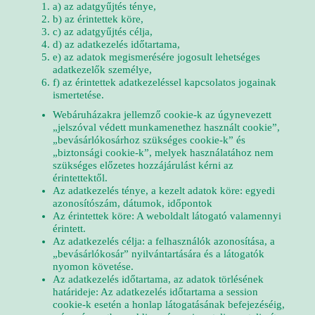
a) az adatgyűjtés ténye,
b) az érintettek köre,
c) az adatgyűjtés célja,
d) az adatkezelés időtartama,
e) az adatok megismerésére jogosult lehetséges
adatkezelők személye,
f) az érintettek adatkezeléssel kapcsolatos jogainak
ismertetése.
Webáruházakra jellemző cookie-k az úgynevezett
„jelszóval védett munkamenethez használt cookie”,
„bevásárlókosárhoz szükséges cookie-k” és
„biztonsági cookie-k”, melyek használatához nem
szükséges előzetes hozzájárulást kérni az
érintettektől.
Az adatkezelés ténye, a kezelt adatok köre: egyedi
azonosítószám, dátumok, időpontok
Az érintettek köre: A weboldalt látogató valamennyi
érintett.
Az adatkezelés célja: a felhasználók azonosítása, a
„bevásárlókosár” nyilvántartására és a látogatók
nyomon követése.
Az adatkezelés időtartama, az adatok törlésének
határideje: Az adatkezelés időtartama a session
cookie-k esetén a honlap látogatásának befejezéséig,