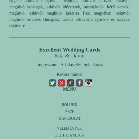
egyedi esküvői meghívó, meghívó, esküvői kártyák, esküvői
meghívó szövegek, esküvői idézetetek, nászajándék kérő versek,
meghívó, esküvői meghívó készítés Pest megyében, esküvői
meghívó tervezés Budapest, Luxus esküvői meghívók és kártyák
esküvőre
Excellent Wedding Cards
Rita & Dávid
Impresszum
|
Adatkezelési nyilatkozat
Kövess minket
MENÜ
RÓLUNK
ÁSZF
KAPCSOLAT
VÉLEMÉNYEK
ŐKET AJÁNLJUK