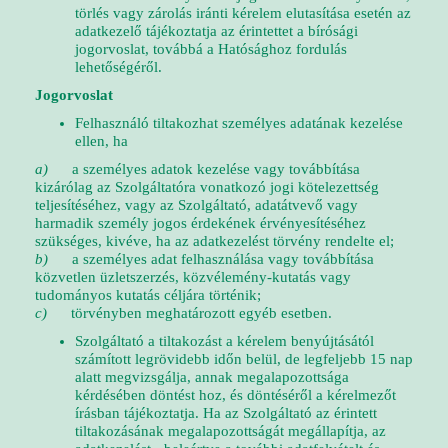
törlés vagy zárolás iránti kérelem elutasítása esetén az
adatkezelő tájékoztatja az érintettet a bírósági
jogorvoslat, továbbá a Hatósághoz fordulás
lehetőségéről.
Jogorvoslat
Felhasználó tiltakozhat személyes adatának kezelése
ellen, ha
a)
a személyes adatok kezelése vagy továbbítása
kizárólag az Szolgáltatóra vonatkozó jogi kötelezettség
teljesítéséhez, vagy az Szolgáltató, adatátvevő vagy
harmadik személy jogos érdekének érvényesítéséhez
szükséges, kivéve, ha az adatkezelést törvény rendelte el;
b)
a személyes adat felhasználása vagy továbbítása
közvetlen üzletszerzés, közvélemény-kutatás vagy
tudományos kutatás céljára történik;
c)
törvényben meghatározott egyéb esetben.
Szolgáltató a tiltakozást a kérelem benyújtásától
számított legrövidebb időn belül, de legfeljebb 15 nap
alatt megvizsgálja, annak megalapozottsága
kérdésében döntést hoz, és döntéséről a kérelmezőt
írásban tájékoztatja. Ha az Szolgáltató az érintett
tiltakozásának megalapozottságát megállapítja, az