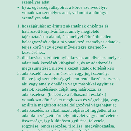
személyes adat,
b) az egészségi állapotra, a kóros szenvedélyre
vonatkozó személyes adat, valamint a bűnügyi
személyes adat;
hozzájárulás: az érintett akaratának önkéntes és
határozott kinyilvánítása, amely megfelelő
tájékoztatáson alapul, és amellyel félreérthetetlen
beleegyezését adja a rá vonatkozó személyes adatok -
teljes körű vagy egyes műveletekre kiterjedő -
kezeléséhez;
tiltakozás: az érintett nyilatkozata, amellyel személyes
adatainak kezelését kifogásolja, és az adatkezelés
megszüntetését, illetve a kezelt adatok törlését kéri;
adatkezelő: az a természetes vagy jogi személy,
illetve jogi személyiséggel nem rendelkező szervezet,
aki vagy amely önállóan vagy másokkal együtt az
adatok kezelésének célját meghatározza, az
adatkezelésre (beleértve a felhasznált eszközt)
vonatkozó döntéseket meghozza és végrehajtja, vagy
az általa megbízott adatfeldolgozóval végrehajtatja;
adatkezelés: az alkalmazott eljárástól függetlenül az
adatokon végzett bármely művelet vagy a műveletek
összessége, így különösen gyűjtése, felvétele,
rögzítése, rendszerezése, tárolása, megváltoztatása,