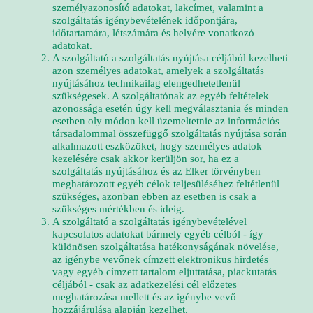
személyazonosító adatokat, lakcímet, valamint a
szolgáltatás igénybevételének időpontjára,
időtartamára, létszámára és helyére vonatkozó
adatokat.
A szolgáltató a szolgáltatás nyújtása céljából kezelheti
azon személyes adatokat, amelyek a szolgáltatás
nyújtásához technikailag elengedhetetlenül
szükségesek. A szolgáltatónak az egyéb feltételek
azonossága esetén úgy kell megválasztania és minden
esetben oly módon kell üzemeltetnie az információs
társadalommal összefüggő szolgáltatás nyújtása során
alkalmazott eszközöket, hogy személyes adatok
kezelésére csak akkor kerüljön sor, ha ez a
szolgáltatás nyújtásához és az Elker törvényben
meghatározott egyéb célok teljesüléséhez feltétlenül
szükséges, azonban ebben az esetben is csak a
szükséges mértékben és ideig.
A szolgáltató a szolgáltatás igénybevételével
kapcsolatos adatokat bármely egyéb célból - így
különösen szolgáltatása hatékonyságának növelése,
az igénybe vevőnek címzett elektronikus hirdetés
vagy egyéb címzett tartalom eljuttatása, piackutatás
céljából - csak az adatkezelési cél előzetes
meghatározása mellett és az igénybe vevő
hozzájárulása alapján kezelhet.