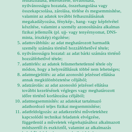
felhasználása, lekérdezése, továbbítása,
nyilvánosságra hozatala, összehangolása vagy
összekapcsolása, zárolása, törlése és megsemmisítése,
valamint az adatok további felhasználásának
megakadályozása, fénykép-, hang- vagy képfelvétel
készítése, valamint a személy azonosítására alkalmas
fizikai jellemzők (pl. ujj- vagy tenyérnyomat, DNS-
minta, íriszkép) rögzítése;
adattovábbítás: az adat meghatározott harmadik
személy számára történő hozzáférhetővé tétele;
nyilvánosságra hozatal: az adat bárki számára történő
hozzáférhetővé tétele;
adattörlés: az adatok felismerhetetlenné tétele oly
módon, hogy a helyreállításuk többé nem lehetséges;
adatmegjelölés: az adat azonosító jelzéssel ellátása
annak megkülönböztetése céljából;
adatzárolás: az adat azonosító jelzéssel ellátása
további kezelésének végleges vagy meghatározott
időre történő korlátozása céljából;
adatmegsemmisítés: az adatokat tartalmazó
adathordozó teljes fizikai megsemmisítése;
adatfeldolgozás: az adatkezelési műveletekhez
kapcsolódó technikai feladatok elvégzése,
függetlenül a műveletek végrehajtásához alkalmazott
módszertől és eszköztől, valamint az alkalmazás