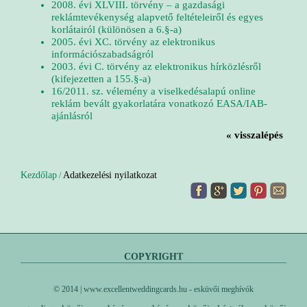
2008. évi XLVIII. törvény – a gazdasági
reklámtevékenység alapvető feltételeiről és egyes
korlátairól (különösen a 6.§-a)
2005. évi XC. törvény az elektronikus
információszabadságról
2003. évi C. törvény az elektronikus hírközlésről
(kifejezetten a 155.§-a)
16/2011. sz. vélemény a viselkedésalapú online
reklám bevált gyakorlatára vonatkozó EASA/IAB-
ajánlásról
« visszalépés
Kezdőlap
Adatkezelési nyilatkozat
/
COPYRIGHT
© 2014 | www.excellentweddingcards.hu - esküvői meghívók