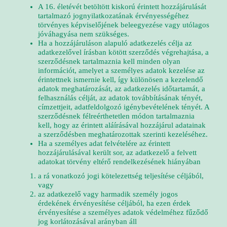
A 16. életévét betöltött kiskorú érintett hozzájárulását
tartalmazó jognyilatkozatának érvényességéhez
törvényes képviselőjének beleegyezése vagy utólagos
jóváhagyása nem szükséges.
Ha a hozzájáruláson alapuló adatkezelés célja az
adatkezelővel írásban kötött szerződés végrehajtása, a
szerződésnek tartalmaznia kell minden olyan
információt, amelyet a személyes adatok kezelése az
érintettnek ismernie kell, így különösen a kezelendő
adatok meghatározását, az adatkezelés időtartamát, a
felhasználás célját, az adatok továbbításának tényét,
címzettjeit, adatfeldolgozó igénybevételének tényét. A
szerződésnek félreérthetetlen módon tartalmaznia
kell, hogy az érintett aláírásával hozzájárul adatainak
a szerződésben meghatározottak szerinti kezeléséhez.
Ha a személyes adat felvételére az érintett
hozzájárulásával került sor, az adatkezelő a felvett
adatokat törvény eltérő rendelkezésének hiányában
a rá vonatkozó jogi kötelezettség teljesítése céljából,
vagy
az adatkezelő vagy harmadik személy jogos
érdekének érvényesítése céljából, ha ezen érdek
érvényesítése a személyes adatok védelméhez fűződő
jog korlátozásával arányban áll