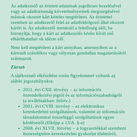
Az adatkezelő az érintett adatainak jogellenes kezelésével
vagy az adatbiztonság követelményeinek megszegésével
másnak okozott kárt köteles megtéríteni. Az érintettel
szemben az adatkezelő felel az adatfeldolgozó által okozott
kárért is. Az adatkezelő mentesül a felelősség alól, ha
bizonyítja, hogy a kárt az adatkezelés körén kívül eső
elháríthatatlan ok idézte elő.
Nem kell megtéríteni a kárt annyiban, amennyiben az a
károsult szándékos vagy súlyosan gondatlan magatartásából
származott.
Zárszó
A tájékoztató elkészítése során figyelemmel voltunk az
alábbi jogszabályokra:
2011. évi CXII. törvény – az információs
önrendelkezési jogról és az információszabadságról
(a továbbiakban: Infotv.)
2001. évi CVIII. törvény – az elektronikus
kereskedelmi szolgáltatások, valamint az információs
társadalommal összefüggő szolgáltatások egyes
kérdéseiről (főképp a 13/A. §-a)
2008. évi XLVII. törvény – a fogyasztókkal szembeni
tisztességtelen kereskedelmi gyakorlat tilalmáról;