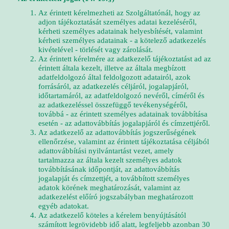
Az érintett kérelmezheti az Szolgáltatónál, hogy az
adjon tájékoztatását személyes adatai kezeléséről,
kérheti személyes adatainak helyesbítését, valamint
kérheti személyes adatainak - a kötelező adatkezelés
kivételével - törlését vagy zárolását.
Az érintett kérelmére az adatkezelő tájékoztatást ad az
érintett általa kezelt, illetve az általa megbízott
adatfeldolgozó által feldolgozott adatairól, azok
forrásáról, az adatkezelés céljáról, jogalapjáról,
időtartamáról, az adatfeldolgozó nevéről, címéről és
az adatkezeléssel összefüggő tevékenységéről,
továbbá - az érintett személyes adatainak továbbítása
esetén - az adattovábbítás jogalapjáról és címzettjéről.
Az adatkezelő az adattovábbítás jogszerűségének
ellenőrzése, valamint az érintett tájékoztatása céljából
adattovábbítási nyilvántartást vezet, amely
tartalmazza az általa kezelt személyes adatok
továbbításának időpontját, az adattovábbítás
jogalapját és címzettjét, a továbbított személyes
adatok körének meghatározását, valamint az
adatkezelést előíró jogszabályban meghatározott
egyéb adatokat.
Az adatkezelő köteles a kérelem benyújtásától
számított legrövidebb idő alatt, legfeljebb azonban 30