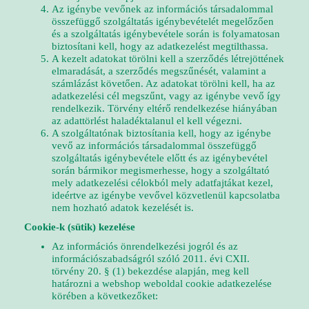
Az igénybe vevőnek az információs társadalommal
összefüggő szolgáltatás igénybevételét megelőzően
és a szolgáltatás igénybevétele során is folyamatosan
biztosítani kell, hogy az adatkezelést megtilthassa.
A kezelt adatokat törölni kell a szerződés létrejöttének
elmaradását, a szerződés megszűnését, valamint a
számlázást követően. Az adatokat törölni kell, ha az
adatkezelési cél megszűnt, vagy az igénybe vevő így
rendelkezik. Törvény eltérő rendelkezése hiányában
az adattörlést haladéktalanul el kell végezni.
A szolgáltatónak biztosítania kell, hogy az igénybe
vevő az információs társadalommal összefüggő
szolgáltatás igénybevétele előtt és az igénybevétel
során bármikor megismerhesse, hogy a szolgáltató
mely adatkezelési célokból mely adatfajtákat kezel,
ideértve az igénybe vevővel közvetlenül kapcsolatba
nem hozható adatok kezelését is.
Cookie-k (sütik) kezelése
Az információs önrendelkezési jogról és az
információszabadságról szóló 2011. évi CXII.
törvény 20. § (1) bekezdése alapján, meg kell
határozni a webshop weboldal cookie adatkezelése
körében a következőket: