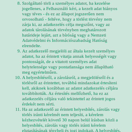
Szolgáltató törli a személyes adatot, ha kezelése
jogellenes, a Felhasználó kéri, a kezelt adat hiányos
vagy téves - és ez az állapot jogszerűen nem
orvosolható - feltéve, hogy a törlést törvény nem
zárja ki, az adatkezelés célja megszűnt, vagy az
adatok tárolásának törvényben meghatározott
határideje lejárt, azt a bíróság vagy a Nemzeti
Adatvédelmi és Információszabadság Hatóság
elrendelte.
Az adatkezelő megjelöli az általa kezelt személyes
adatot, ha az érintett vitatja annak helyességét vagy
pontosságát, de a vitatott személyes adat
helytelensége vagy pontatlansága nem állapítható
meg egyértelműen.
A helyesbítésről, a zárolásról, a megjelölésről és a
törlésről az érintettet, továbbá mindazokat értesíteni
kell, akiknek korábban az adatot adatkezelés céljára
továbbították. Az értesítés mellőzhető, ha ez az
adatkezelés céljára való tekintettel az érintett jogos
érdekét nem sérti.
Ha az adatkezelő az érintett helyesbítés, zárolás vagy
törlés iránti kérelmét nem teljesíti, a kérelem
kézhezvételét követő 30 napon belül írásban közli a
helyesbítés, zárolás vagy törlés iránti kérelem
elutasításának ténybeli és jogi indokait. A helyesbítés,