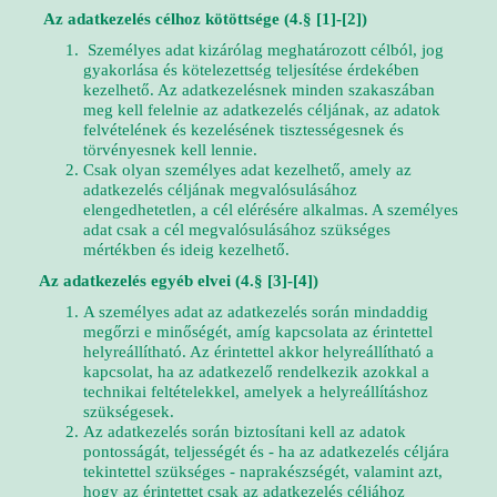
Az adatkezelés célhoz kötöttsége (4.§ [1]-[2])
Személyes adat kizárólag meghatározott célból, jog
gyakorlása és kötelezettség teljesítése érdekében
kezelhető. Az adatkezelésnek minden szakaszában
meg kell felelnie az adatkezelés céljának, az adatok
felvételének és kezelésének tisztességesnek és
törvényesnek kell lennie.
Csak olyan személyes adat kezelhető, amely az
adatkezelés céljának megvalósulásához
elengedhetetlen, a cél elérésére alkalmas. A személyes
adat csak a cél megvalósulásához szükséges
mértékben és ideig kezelhető.
Az adatkezelés egyéb elvei (4.§ [3]-[4])
A személyes adat az adatkezelés során mindaddig
megőrzi e minőségét, amíg kapcsolata az érintettel
helyreállítható. Az érintettel akkor helyreállítható a
kapcsolat, ha az adatkezelő rendelkezik azokkal a
technikai feltételekkel, amelyek a helyreállításhoz
szükségesek.
Az adatkezelés során biztosítani kell az adatok
pontosságát, teljességét és - ha az adatkezelés céljára
tekintettel szükséges - naprakészségét, valamint azt,
hogy az érintettet csak az adatkezelés céljához