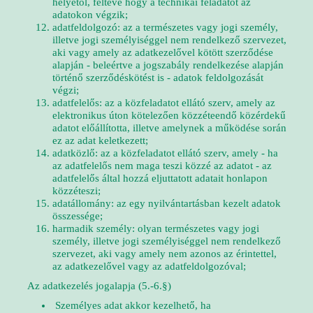
helyétől, feltéve hogy a technikai feladatot az
adatokon végzik;
adatfeldolgozó: az a természetes vagy jogi személy,
illetve jogi személyiséggel nem rendelkező szervezet,
aki vagy amely az adatkezelővel kötött szerződése
alapján - beleértve a jogszabály rendelkezése alapján
történő szerződéskötést is - adatok feldolgozását
végzi;
adatfelelős: az a közfeladatot ellátó szerv, amely az
elektronikus úton kötelezően közzéteendő közérdekű
adatot előállította, illetve amelynek a működése során
ez az adat keletkezett;
adatközlő: az a közfeladatot ellátó szerv, amely - ha
az adatfelelős nem maga teszi közzé az adatot - az
adatfelelős által hozzá eljuttatott adatait honlapon
közzéteszi;
adatállomány: az egy nyilvántartásban kezelt adatok
összessége;
harmadik személy: olyan természetes vagy jogi
személy, illetve jogi személyiséggel nem rendelkező
szervezet, aki vagy amely nem azonos az érintettel,
az adatkezelővel vagy az adatfeldolgozóval;
Az adatkezelés jogalapja (5.-6.§)
Személyes adat akkor kezelhető, ha