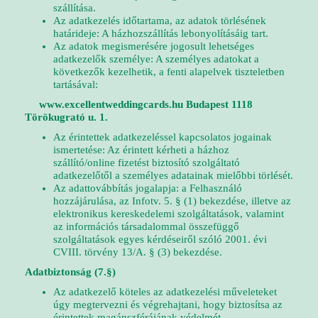
szállítása.
Az adatkezelés időtartama, az adatok törlésének
határideje: A házhozszállítás lebonyolításáig tart.
Az adatok megismerésére jogosult lehetséges
adatkezelők személye: A személyes adatokat a
következők kezelhetik, a fenti alapelvek tiszteletben
tartásával:
www.excellentweddingcards.hu
Budapest 1118
Törökugrató u. 1.
Az érintettek adatkezeléssel kapcsolatos jogainak
ismertetése: Az érintett kérheti a házhoz
szállító/online fizetést biztosító szolgáltató
adatkezelőtől a személyes adatainak mielőbbi törlését.
Az adattovábbítás jogalapja: a Felhasználó
hozzájárulása, az Infotv. 5. § (1) bekezdése, illetve az
elektronikus kereskedelemi szolgáltatások, valamint
az információs társadalommal összefüggő
szolgáltatások egyes kérdéseiről szóló 2001. évi
CVIII. törvény 13/A. § (3) bekezdése.
Adatbiztonság (7.§)
Az adatkezelő köteles az adatkezelési műveleteket
úgy megtervezni és végrehajtani, hogy biztosítsa az
érintettek magánszférájának védelmét.