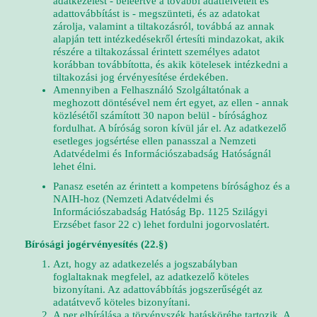
adatkezelést - beleértve a további adatfelvételt és
adattovábbítást is - megszünteti, és az adatokat
zárolja, valamint a tiltakozásról, továbbá az annak
alapján tett intézkedésekről értesíti mindazokat, akik
részére a tiltakozással érintett személyes adatot
korábban továbbította, és akik kötelesek intézkedni a
tiltakozási jog érvényesítése érdekében.
Amennyiben a Felhasználó Szolgáltatónak a
meghozott döntésével nem ért egyet, az ellen - annak
közlésétől számított 30 napon belül - bírósághoz
fordulhat. A bíróság soron kívül jár el. Az adatkezelő
esetleges jogsértése ellen panasszal a Nemzeti
Adatvédelmi és Információszabadság Hatóságnál
lehet élni.
Panasz esetén az érintett a kompetens bírósághoz és a
NAIH-hoz (Nemzeti Adatvédelmi és
Információszabadság Hatóság Bp. 1125 Szilágyi
Erzsébet fasor 22 c) lehet fordulni jogorvoslatért.
Bírósági jogérvényesítés (22.§)
Azt, hogy az adatkezelés a jogszabályban
foglaltaknak megfelel, az adatkezelő köteles
bizonyítani. Az adattovábbítás jogszerűségét az
adatátvevő köteles bizonyítani.
A per elbírálása a törvényszék hatáskörébe tartozik. A