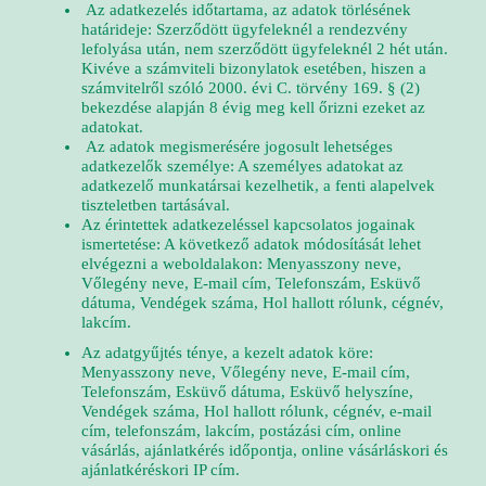
Az adatkezelés időtartama, az adatok törlésének
határideje: Szerződött ügyfeleknél a rendezvény
lefolyása után, nem szerződött ügyfeleknél 2 hét után.
Kivéve a számviteli bizonylatok esetében, hiszen a
számvitelről szóló 2000. évi C. törvény 169. § (2)
bekezdése alapján 8 évig meg kell őrizni ezeket az
adatokat.
Az adatok megismerésére jogosult lehetséges
adatkezelők személye: A személyes adatokat az
adatkezelő munkatársai kezelhetik, a fenti alapelvek
tiszteletben tartásával.
Az érintettek adatkezeléssel kapcsolatos jogainak
ismertetése: A következő adatok módosítását lehet
elvégezni a weboldalakon: Menyasszony neve,
Vőlegény neve, E-mail cím, Telefonszám, Esküvő
dátuma, Vendégek száma, Hol hallott rólunk, cégnév,
lakcím.
Az adatgyűjtés ténye, a kezelt adatok köre:
Menyasszony neve, Vőlegény neve, E-mail cím,
Telefonszám, Esküvő dátuma, Esküvő helyszíne,
Vendégek száma, Hol hallott rólunk, cégnév, e-mail
cím, telefonszám, lakcím, postázási cím, online
vásárlás, ajánlatkérés időpontja, online vásárláskori és
ajánlatkéréskori IP cím.