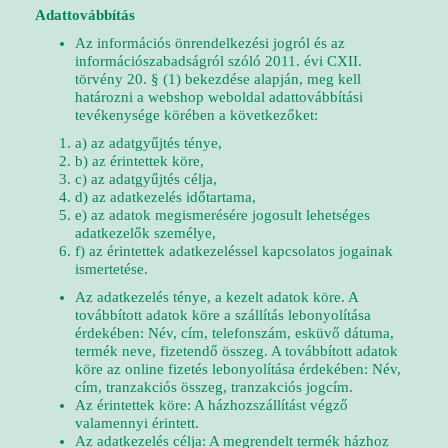
Adattovábbítás
Az információs önrendelkezési jogról és az
információszabadságról szóló 2011. évi CXII.
törvény 20. § (1) bekezdése alapján, meg kell
határozni a webshop weboldal adattovábbítási
tevékenysége körében a következőket:
a) az adatgyűjtés ténye,
b) az érintettek köre,
c) az adatgyűjtés célja,
d) az adatkezelés időtartama,
e) az adatok megismerésére jogosult lehetséges
adatkezelők személye,
f) az érintettek adatkezeléssel kapcsolatos jogainak
ismertetése.
Az adatkezelés ténye, a kezelt adatok köre. A
továbbított adatok köre a szállítás lebonyolítása
érdekében: Név, cím, telefonszám, esküvő dátuma,
termék neve, fizetendő összeg. A továbbított adatok
köre az online fizetés lebonyolítása érdekében: Név,
cím, tranzakciós összeg, tranzakciós jogcím.
Az érintettek köre: A házhozszállítást végző
valamennyi érintett.
Az adatkezelés célja: A megrendelt termék házhoz