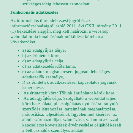
szükséges ideig lehessen azonosítani.
Funkcionális adatkezelés
Az információs önrendelkezési jogról és az
információszabadságról szóló 2011. évi CXII. törvény 20. §
(1) bekezdése alapján, meg kell határozni a webshop
weboldal funkcionalitásának működése körében a
következőket:
a) az adatgyűjtés ténye,
b) az érintettek köre,
c) az adatgyűjtés célja,
d) az adatkezelés időtartama,
e) az adatok megismerésére jogosult lehetséges
adatkezelők személye,
f) az érintettek adatkezeléssel kapcsolatos jogainak
ismertetése.
Az érintettek köre: Tőlünk árajánlatot kérők köre.
Az adatgyűjtés célja: Szolgáltató a weboldal teljes
körű használata, pl. szolgáltatás nyújtására irányuló
szerződés létrehozása, tartalmának meghatározása,
módosítása, teljesítésének figyelemmel kísérése, az
abból származó díjak számlázása, valamint az azzal
kapcsolatos követelések érvényesítése céljából kezeli
a Felhasználók személyes adatait.