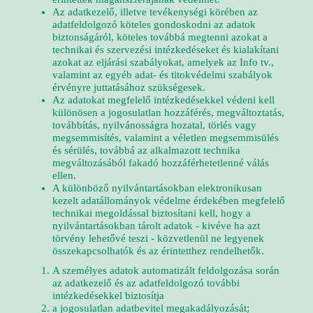
Az adatkezelő, illetve tevékenységi körében az
adatfeldolgozó köteles gondoskodni az adatok
biztonságáról, köteles továbbá megtenni azokat a
technikai és szervezési intézkedéseket és kialakítani
azokat az eljárási szabályokat, amelyek az Info tv.,
valamint az egyéb adat- és titokvédelmi szabályok
érvényre juttatásához szükségesek.
Az adatokat megfelelő intézkedésekkel védeni kell
különösen a jogosulatlan hozzáférés, megváltoztatás,
továbbítás, nyilvánosságra hozatal, törlés vagy
megsemmisítés, valamint a véletlen megsemmisülés
és sérülés, továbbá az alkalmazott technika
megváltozásából fakadó hozzáférhetetlenné válás
ellen.
A különböző nyilvántartásokban elektronikusan
kezelt adatállományok védelme érdekében megfelelő
technikai megoldással biztosítani kell, hogy a
nyilvántartásokban tárolt adatok - kivéve ha azt
törvény lehetővé teszi - közvetlenül ne legyenek
összekapcsolhatók és az érintetthez rendelhetők.
A személyes adatok automatizált feldolgozása során
az adatkezelő és az adatfeldolgozó további
intézkedésekkel biztosítja
a jogosulatlan adatbevitel megakadályozását;