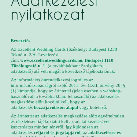
Adatkezelési
nyilatkozat
Bevezetés
Az Excellent Wedding Cards (Székhely: Budapest 1238
Teknő u. 2/A. Levelezési
cím:
www.excellentweddingcards.hu, Budapest 1118
Törökugrató u. 1.
(a továbbiakban: Szolgáltató,
adatkezelő) alá veti magát a következő tájékoztatónak.
Az információs önrendelkezési jogról és az
információszabadságról szóló 2011. évi CXII. törvény 20. §
(1) kimondja, hogy az érintettel (jelen esetben a webshop-
használóval, a továbbiakban: felhasználó) az adatkezelés
megkezdése előtt közölni kell, hogy az
adatkezelés
hozzájáruláson alapul
vagy kötelező.
Az érintettet az adatkezelés megkezdése előtt egyértelműen
és részletesen tájékoztatni kell az adatai kezelésével
kapcsolatos minden tényről, így különösen az
adatkezelés
céljáról és jogalapjáról
, az
adatkezelésre és