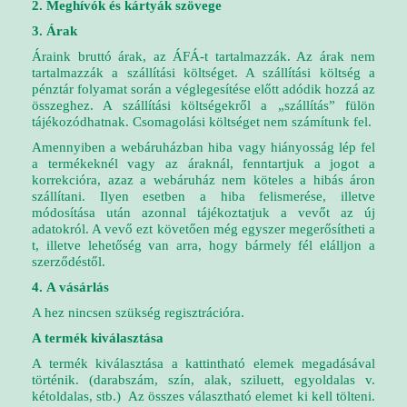
2. Meghívók és kártyák szövege
3. Árak
Áraink bruttó árak, az ÁFÁ-t tartalmazzák. Az árak nem
tartalmazzák a szállítási költséget. A szállítási költség a
pénztár folyamat során a véglegesítése előtt adódik hozzá az
összeghez. A szállítási költségekről a „szállítás” fülön
tájékozódhatnak. Csomagolási költséget nem számítunk fel.
Amennyiben a webáruházban hiba vagy hiányosság lép fel
a termékeknél vagy az áraknál, fenntartjuk a jogot a
korrekcióra, azaz a webáruház nem köteles a hibás áron
szállítani. Ilyen esetben a hiba felismerése, illetve
módosítása után azonnal tájékoztatjuk a vevőt az új
adatokról. A vevő ezt követően még egyszer megerősítheti a
t, illetve lehetőség van arra, hogy bármely fél elálljon a
szerződéstől.
4. A vásárlás
A hez nincsen szükség regisztrációra.
A termék kiválasztása
A termék kiválasztása a kattintható elemek megadásával
történik. (darabszám, szín, alak, sziluett, egyoldalas v.
kétoldalas, stb.) Az összes választható elemet ki kell tölteni.