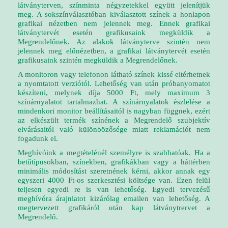
látványterven, színminta négyzetekkel együtt jelenítjük
meg. A sokszínválasztóban kiválasztott színek a honlapon
grafikai nézetben nem jelennek meg. Ennek grafikai
látványtervét esetén grafikusaink megküldik a
Megrendelőnek. Az alakok látványterve szintén nem
jelennek meg előnézetben,
a grafikai látványtervét esetén
grafikusaink szintén megküldik a Megrendelőnek.
A monitoron vagy telefonon látható színek kissé eltérhetnek
a nyomtatott verziótól. Lehetőség van után próbanyomatot
készíteni, melynek díja 5000 Ft, mely maximum 3
színárnyalatot tartalmazhat.
A színárnyalatok észlelése a
mindenkori monitor beállításaitól is nagyban függnek, ezért
az elkészült termék színének a Megrendelő szubjektív
elvárásaitól való különbözősége miatt reklamációt nem
fogadunk el.
Meghívóink a megtételénél személyre is szabhatóak. Ha a
betűtípusokban, színekben, grafikákban vagy a háttérben
minimális módosítást szeretnének kérni, akkor annak egy
egyszeri 4000 Ft-os szerkesztési költsége van. Ezen felül
teljesen egyedi re is van lehetőség. Egyedi tervezésű
meghívóra árajnlatot kizárólag emailen van lehetőség. A
megtervezett grafikáról után kap látványtrervet a
Megrendelő.