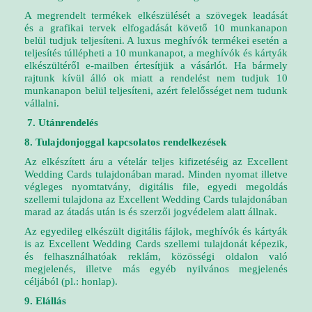
A megrendelt termékek elkészülését a szövegek leadását
és
a grafikai tervek elfogadását
követő 10 munkanapon
belül tudjuk teljesíteni. A luxus meghívók termékei esetén a
teljesítés túllépheti a 10 munkanapot, a meghívók és kártyák
elkészültéről e-mailben értesítjük a vásárlót. Ha bármely
rajtunk kívül álló ok miatt a rendelést nem tudjuk 10
munkanapon belül teljesíteni, azért felelősséget nem tudunk
vállalni.
7. Utánrendelés
8. Tulajdonjoggal kapcsolatos rendelkezések
Az elkészített áru a vételár teljes kifizetéséig az Excellent
Wedding Cards tulajdonában marad. Minden nyomat illetve
végleges nyomtatvány, digitális file, egyedi megoldás
szellemi tulajdona az Excellent Wedding Cards tulajdonában
marad az átadás után is és szerzői jogvédelem alatt állnak.
Az egyedileg elkészült digitális fájlok, meghívók és kártyák
is az Excellent Wedding Cards szellemi tulajdonát képezik,
és felhasználhatóak reklám, közösségi oldalon való
megjelenés, illetve más egyéb nyilvános megjelenés
céljából (pl.: honlap).
9. Elállás