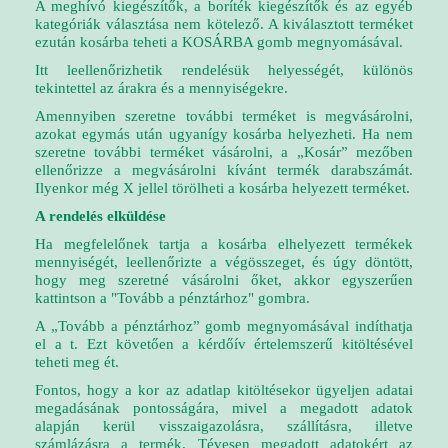
A meghívó kiegészítők, a boríték kiegészítők és az egyéb
kategóriák választása nem kötelező. A kiválasztott terméket
ezután kosárba teheti a KOSÁRBA gomb megnyomásával.
Itt leellenőrizhetik rendelésük helyességét, különös
tekintettel az árakra és a mennyiségekre.
Amennyiben szeretne további terméket is megvásárolni,
azokat egymás után ugyanígy kosárba helyezheti. Ha nem
szeretne további terméket vásárolni, a „Kosár” mezőben
ellenőrizze a megvásárolni kívánt termék darabszámát.
Ilyenkor még X jellel törölheti a kosárba helyezett terméket.
A rendelés elküldése
Ha megfelelőnek tartja a kosárba elhelyezett termékek
mennyiségét, leellenőrizte a végösszeget, és úgy döntött,
hogy meg szeretné vásárolni őket, akkor egyszerűen
kattintson a "Tovább a pénztárhoz" gombra.
A „
Tovább a pénztárhoz
” gomb megnyomásával indíthatja
el a t. Ezt követően a kérdőív értelemszerű kitöltésével
teheti meg ét.
Fontos, hogy a kor az adatlap kitöltésekor ügyeljen adatai
megadásának pontosságára, mivel a megadott adatok
alapján kerül visszaigazolásra, szállításra, illetve
számlázásra a termék. Tévesen megadott adatokért az