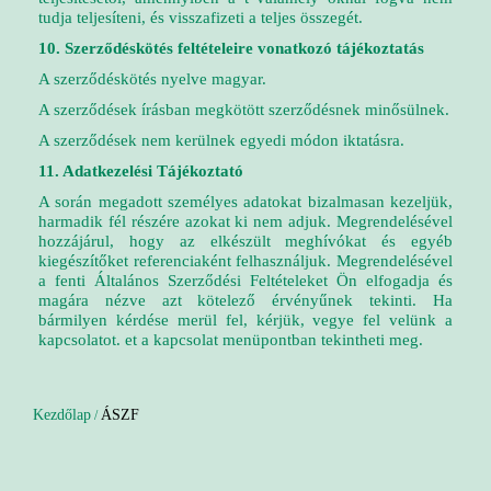
tudja teljesíteni, és visszafizeti a teljes összegét.
10. Szerződéskötés feltételeire vonatkozó tájékoztatás
A szerződéskötés nyelve magyar.
A szerződések írásban megkötött szerződésnek minősülnek.
A szerződések nem kerülnek egyedi módon iktatásra.
11. Adatkezelési Tájékoztató
A során megadott személyes adatokat bizalmasan kezeljük,
harmadik fél részére azokat ki nem adjuk. Megrendelésével
hozzájárul, hogy az elkészült meghívókat és egyéb
kiegészítőket referenciaként felhasználjuk. Megrendelésével
a fenti Általános Szerződési Feltételeket Ön elfogadja és
magára nézve azt kötelező érvényűnek tekinti. Ha
bármilyen kérdése merül fel, kérjük, vegye fel velünk a
kapcsolatot. et a kapcsolat menüpontban tekintheti meg.
Kezdőlap
ÁSZF
/