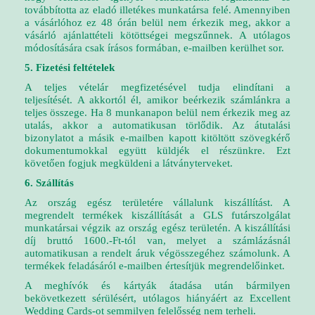
továbbította az eladó illetékes munkatársa felé. Amennyiben
a vásárlóhoz ez 48 órán belül nem érkezik meg, akkor a
vásárló ajánlattételi kötöttségei megszűnnek. A utólagos
módosítására csak írásos formában, e-mailben kerülhet sor.
5. Fizetési feltételek
A teljes vételár megfizetésével tudja elindítani a
teljesítését.
A akkortól él, amikor beérkezik számlánkra a
teljes összege. Ha 8 munkanapon belül nem érkezik meg az
utalás, akkor a automatikusan törlődik. Az átutalási
bizonylatot a másik e-mailben kapott kitöltött szövegkérő
dokumentumokkal együtt küldjék el részünkre. Ezt
követően fogjuk megküldeni a látványterveket.
6. Szállítás
Az ország egész területére vállalunk kiszállítást. A
megrendelt termékek kiszállítását a GLS futárszolgálat
munkatársai végzik az ország egész területén. A kiszállítási
díj bruttó 1600.-Ft-tól van, melyet a számlázásnál
automatikusan a rendelt áruk végösszegéhez számolunk. A
termékek feladásáról e-mailben értesítjük megrendelőinket.
A meghívók és kártyák átadása után bármilyen
bekövetkezett sérülésért, utólagos hiányáért az Excellent
Wedding Cards-ot semmilyen felelősség nem terheli.