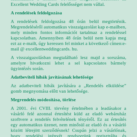
Excellent Wedding Cards felelősséget nem vállal.
A rendelések feldolgozása
A rendelések feldolgozása 48 órán belül megtörténik.
Megrendeléséről automatikus visszaigazolást kap e-mailben,
mely minden fontos információt tartalmaz a rendeléssel
kapcsolatban. Amennyiben 48 órán belül nem kapja meg
ezt az e-mailt, úgy keressen fel minket a következő címen:
e-
mail @ excellentweddingcards. hu
.
A visszaigazolásban megtalálható lesz majd a sorszáma,
amelyre hivatkozni lehet a sel kapcsolatos bármely
ügyintézés során.
Adatbeviteli hibák javításának lehetősége
Az adatbeviteli hibák javítására a „Rendelés elküldése”
gomb megnyomása előtt van lehetősége.
Megrendelés módosítása, törlése
A 2001. évi CVIII. törvény értelmében a leadásakor a
vásárló felé azonnal értesítést küld az eladó webáruház
szoftvere a rendelés felvételének tényéről. Ez az értesítés
egy automatikus üzenet, nem minősül az eladó és a vásárló
között létrejött szerződésnek! Csupán jelzi a vásárlónak,
hogy rendelési igényét rendszerünk regisztrálta és