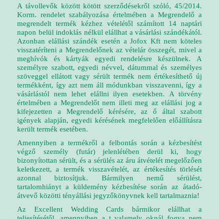
A távollevők között kötött szerződésekről szóló, 45/2014.
Korm. rendelet szabályozása értelmében a Megrendelő a
megrendelt termék kézhez vételétől számított 14 naptári
napon belül indoklás nélkül elállhat a vásárlási szándékától.
Azonban elállási szándék esetén a Jofox Kft nem köteles
visszatéríteni a Megrendelőnek az vételár összegét, mivel a
meghívók és kártyák egyedi rendelésre készülnek. A
személyre szabott, egyedi névvel, dátummal és személyes
szöveggel ellátott vagy sérült termék nem értékesíthető új
termékként, így azt nem áll módunkban visszavenni, így a
vásárlástól nem lehet elállni ilyen esetekben. A törvény
értelmében a Megrendelőt nem illeti meg az elállási jog a
kifejezetten a Megrendelő kérésére, az ő által szabott
igények alapján, egyedi kérésének megfelelően előállításra
került termék esetében.
Amennyiben a termékről a felbontás során a kézbesítést
végző személy (futár) jelenlétében derül ki, hogy
bizonyítottan sérült, és a sérülés az áru átvételét megelőzően
keletkezett, a termék visszavételét, az értékesítés törlését
azonnal biztosítjuk. Bármilyen nemű sérülést,
tartalomhiányt a küldemény kézbesítése során az átadó-
átvevő közötti tényállási jegyzőkönyvnek kell tartalmaznia!
Az Excellent Wedding Cards bármikor elállhat a
teljesítésétől, amennyiben a t valamely oknál fogva nem