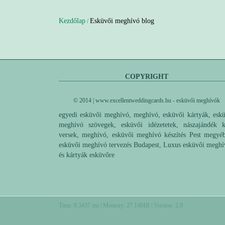
Kezdőlap
Esküvői meghívó blog
/
COPYRIGHT
© 2014 | www.excellentweddingcards.hu - esküvői meghívók
egyedi esküvői meghívó, meghívó, esküvői kártyák, esk
meghívó szövegek, esküvői idézetetek, nászajándék k
versek, meghívó, esküvői meghívó készítés Pest megyé
esküvői meghívó tervezés Budapest, Luxus esküvői megh
és kártyák esküvőre
Time: 0.3437 ms | Memory: 27.14MB | Version: 2.0