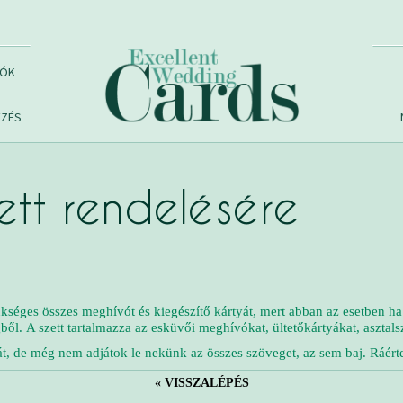
VÓK
EZÉS
zett rendelésére
ges összes meghívót és kiegészítő kártyát, mert abban az esetben ha 2
gből.
A szett tartalmazza az esküvői meghívókat, ültetőkártyákat, aszta
át, de még nem adjátok le nekünk az összes szöveget, az sem baj. Ráért
« VISSZALÉPÉS