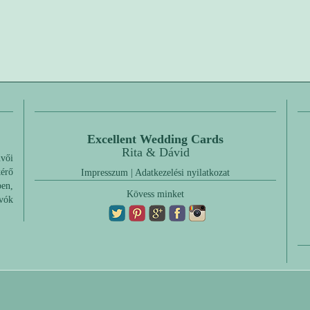
Excellent Wedding Cards
Rita & Dávid
üvői
érő
Impresszum
|
Adatkezelési nyilatkozat
ben,
Kövess minket
ívók