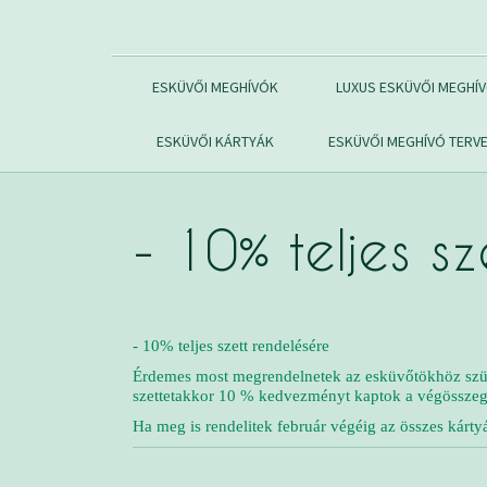
ESKÜVŐI MEGHÍVÓK
LUXUS ESKÜVŐI MEGHÍ
ESKÜVŐI KÁRTYÁK
ESKÜVŐI MEGHÍVÓ TERV
- 10% teljes s
- 10% teljes szett rendelésére
Érdemes most megrendelnetek az esküvőtökhöz szüksé
szettet
akkor 10 % kedvezményt kaptok a végössze
Ha meg is rendelitek február végéig az összes kárty