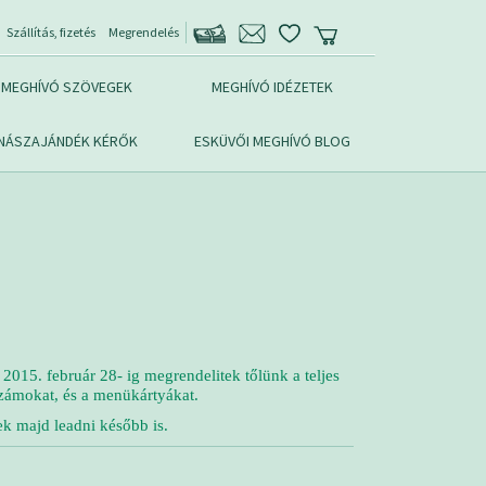
Szállítás, fizetés
Megrendelés
MEGHÍVÓ SZÖVEGEK
MEGHÍVÓ IDÉZETEK
NÁSZAJÁNDÉK KÉRŐK
ESKÜVŐI MEGHÍVÓ BLOG
015. február 28- ig megrendelitek tőlünk a teljes
lszámokat, és a menükártyákat.
ek majd leadni később is.