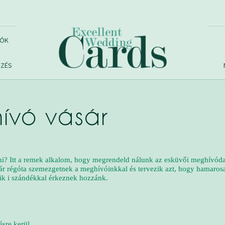
VÓK
EZÉS
ívó vásár
tni? Itt a remek alkalom, hogy megrendeld nálunk az esküvői meghívó
r régóta szemezgetnek a meghívóinkkal és tervezik azt, hogy hamarosa
kik i szándékkal érkeznek hozzánk.
sre kerül