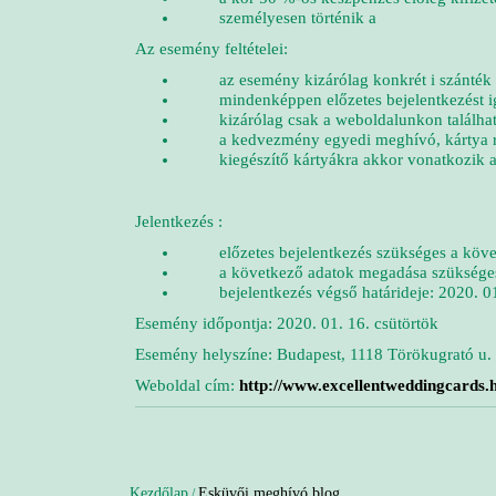
személyesen történik a
Az esemény feltételei:
az esemény kizárólag konkrét i szánték e
mindenképpen előzetes bejelentkezést i
kizárólag csak a weboldalunkon található me
a kedvezmény egyedi meghívó, kártya r
kiegészítő kártyákra akkor vonatkozik a k
Jelentkezés :
előzetes bejelentkezés szükséges a köve
a következő adatok megadása szükséges: ki
bejelentkezés végső határideje: 2020. 01. 
Esemény időpontja: 2020. 01. 16. csütörtök
Esemény helyszíne: Budapest, 1118 Törökugrató u. 
Weboldal cím:
http://www.excellentweddingcards.
Kezdőlap
Esküvői meghívó blog
/