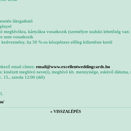
setén látogatható
gényel
ghívókra, kártyákra vonatkozik (személyre szabási lehetőség van: szín
e nem vonatkozik
edvezmény, ha 50 %-os készpénzes előleg kifizetésre kerül
tkező email címen:
email@www.excellentweddingcards.hu
nézett meghívó neve(i), meghívó kb. mennyisége, esküvő dátuma, n
15., szerda 12:00 (dél)
1.
hu/
« VISSZALÉPÉS