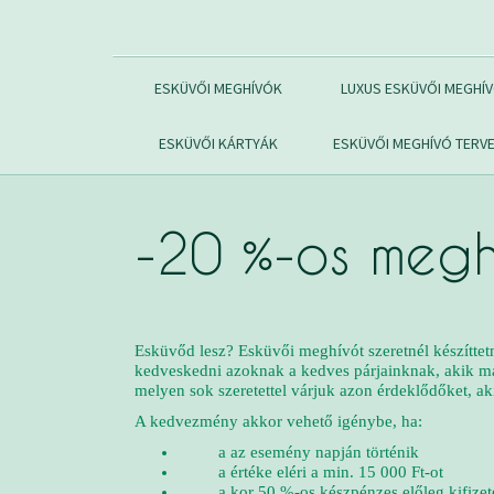
ESKÜVŐI MEGHÍVÓK
LUXUS ESKÜVŐI MEGHÍ
ESKÜVŐI KÁRTYÁK
ESKÜVŐI MEGHÍVÓ TERV
-20 %-os megh
Esküvőd lesz? Esküvői meghívót szeretnél készítte
kedveskedni azoknak a kedves párjainknak, akik má
melyen sok szeretettel várjuk azon érdeklődőket, a
A kedvezmény akkor vehető igénybe, ha:
a az esemény napján történik
a értéke eléri a min. 15 000 Ft-ot
a kor 50 %-os készpénzes előleg kifizeté