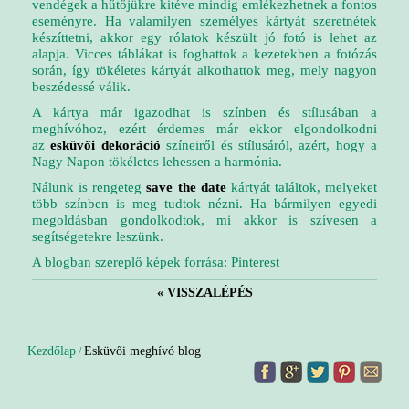
vendégek a hűtőjükre kitéve mindig emlékezhetnek a fontos
eseményre. Ha valamilyen személyes kártyát szeretnétek
készíttetni, akkor egy rólatok készült jó fotó is lehet az
alapja. Vicces táblákat is foghattok a kezetekben a fotózás
során, így tökéletes kártyát alkothattok meg, mely nagyon
beszédessé válik.
A kártya már igazodhat is színben és stílusában a
meghívóhoz, ezért érdemes már ekkor elgondolkodni
az
esküvői dekoráció
színeiről és stílusáról, azért, hogy a
Nagy Napon tökéletes lehessen a harmónia.
Nálunk is rengeteg
save the date
kártyát találtok, melyeket
több színben is meg tudtok nézni. Ha bármilyen egyedi
megoldásban gondolkodtok, mi akkor is szívesen a
segítségetekre leszünk.
A blogban szereplő képek forrása: Pinterest
« VISSZALÉPÉS
Kezdőlap
Esküvői meghívó blog
/