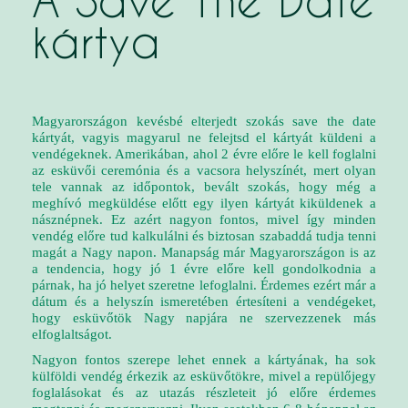
A Save The Date
kártya
Magyarországon kevésbé elterjedt szokás save the date
kártyát, vagyis magyarul ne felejtsd el kártyát küldeni a
vendégeknek. Amerikában, ahol 2 évre előre le kell foglalni
az esküvői ceremónia és a vacsora helyszínét, mert olyan
tele vannak az időpontok, bevált szokás, hogy még a
meghívó megküldése előtt egy ilyen kártyát kiküldenek a
násznépnek. Ez azért nagyon fontos, mivel így minden
vendég előre tud kalkulálni és biztosan szabaddá tudja tenni
magát a Nagy napon. Manapság már Magyarországon is az
a tendencia, hogy jó 1 évre előre kell gondolkodnia a
párnak, ha jó helyet szeretne lefoglalni. Érdemes ezért már a
dátum és a helyszín ismeretében értesíteni a vendégeket,
hogy esküvőtök Nagy napjára ne szervezzenek más
elfoglaltságot.
Nagyon fontos szerepe lehet ennek a kártyának, ha sok
külföldi vendég érkezik az esküvőtökre, mivel a repülőjegy
foglalásokat és az utazás részleteit jó előre érdemes