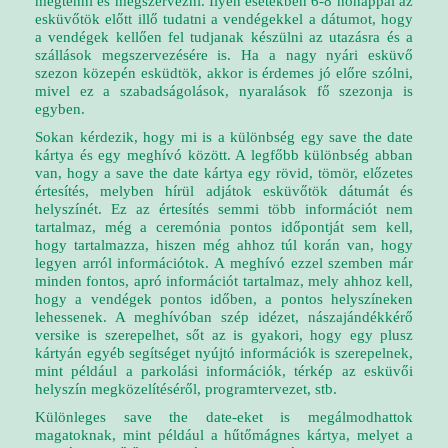
megtenni és megszervezni. Ilyen esetekben 6-8 hónappal az
esküvőtök előtt illő tudatni a vendégekkel a dátumot, hogy
a vendégek kellően fel tudjanak készülni az utazásra és a
szállások megszervezésére is. Ha a nagy nyári esküvő
szezon közepén esküdtök, akkor is érdemes jó előre szólni,
mivel ez a szabadságolások, nyaralások fő szezonja is
egyben.
Sokan kérdezik, hogy mi is a különbség egy save the date
kártya és egy meghívó között. A legfőbb különbség abban
van, hogy a save the date kártya egy rövid, tömör, előzetes
értesítés, melyben hírül adjátok esküvőtök dátumát és
helyszínét. Ez az értesítés semmi több információt nem
tartalmaz, még a ceremónia pontos időpontját sem kell,
hogy tartalmazza, hiszen még ahhoz túl korán van, hogy
legyen arról információtok. A meghívó ezzel szemben már
minden fontos, apró információt tartalmaz, mely ahhoz kell,
hogy a vendégek pontos időben, a pontos helyszíneken
lehessenek. A meghívóban szép idézet, nászajándékkérő
versike is szerepelhet, sőt az is gyakori, hogy egy plusz
kártyán egyéb segítséget nyújtó információk is szerepelnek,
mint például a parkolási információk, térkép az esküvői
helyszín megközelítéséről, programtervezet, stb.
Különleges save the date-eket is megálmodhattok
magatoknak, mint például a hűtőmágnes kártya, melyet a