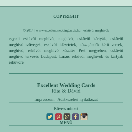
COPYRIGHT
© 2014 | www.excellentweddingcards.hu - esküvői meghívók
egyedi esküvői meghívó, meghívó, esküvői kártyák, esküvői
meghívó szövegek, esküvői idézetetek, nászajándék kérő versek,
meghívó, esküvői meghívó készítés Pest megyében, esküvői
meghívó tervezés Budapest, Luxus esküvői meghívók és kártyák
esküvőre
Excellent Wedding Cards
Rita & Dávid
Impresszum
|
Adatkezelési nyilatkozat
Kövess minket
MENÜ