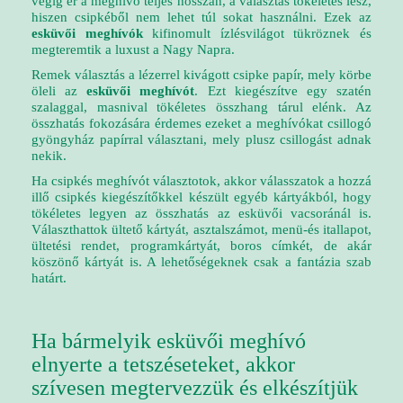
végig ér a meghívó teljes hosszán, a választás tökéletes lesz,
hiszen csipkéből nem lehet túl sokat használni. Ezek az
esküvői meghívók
kifinomult ízlésvilágot tükröznek és
megteremtik a luxust a Nagy Napra.
Remek választás a lézerrel kivágott csipke papír, mely körbe
öleli az
esküvői meghívót
. Ezt kiegészítve egy szatén
szalaggal, masnival tökéletes összhang tárul elénk. Az
összhatás fokozására érdemes ezeket a meghívókat csillogó
gyöngyház papírral választani, mely plusz csillogást adnak
nekik.
Ha csipkés meghívót választotok, akkor válasszatok a hozzá
illő csipkés kiegészítőkkel készült egyéb kártyákból, hogy
tökéletes legyen az összhatás az esküvői vacsoránál is.
Választhattok ültető kártyát, asztalszámot, menü-és itallapot,
ültetési rendet, programkártyát, boros címkét, de akár
köszönő kártyát is. A lehetőségeknek csak a fantázia szab
határt.
Ha bármelyik esküvői meghívó
elnyerte a tetszéseteket, akkor
szívesen megtervezzük és elkészítjük