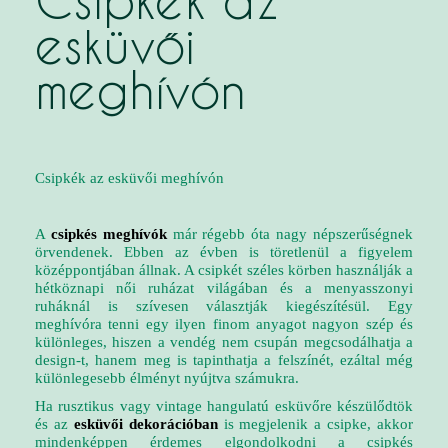
Csipkék az
esküvői
meghívón
Csipkék az
esküvői meghívón
A
csipkés meghívók
már régebb óta nagy népszerűségnek
örvendenek. Ebben az évben is töretlenül a figyelem
középpontjában állnak. A csipkét széles körben használják a
hétköznapi női ruházat világában és a menyasszonyi
ruháknál is szívesen választják kiegészítésül. Egy
meghívóra tenni egy ilyen finom anyagot nagyon szép és
különleges, hiszen a vendég nem csupán megcsodálhatja a
design-t, hanem meg is tapinthatja a felszínét, ezáltal még
különlegesebb élményt nyújtva számukra.
Ha rusztikus vagy vintage hangulatú esküvőre készülődtök
és az
esküvői dekorációban
is megjelenik a csipke, akkor
mindenképpen érdemes elgondolkodni a csipkés