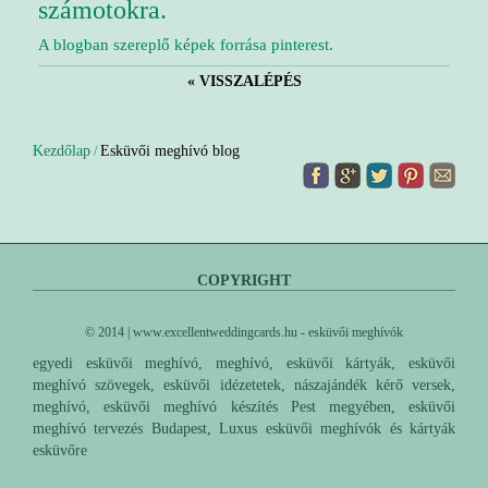
számotokra.
A blogban szereplő képek forrása pinterest.
« VISSZALÉPÉS
Kezdőlap
Esküvői meghívó blog
/
COPYRIGHT
© 2014 | www.excellentweddingcards.hu - esküvői meghívók
egyedi esküvői meghívó, meghívó, esküvői kártyák, esküvői
meghívó szövegek, esküvői idézetetek, nászajándék kérő versek,
meghívó, esküvői meghívó készítés Pest megyében, esküvői
meghívó tervezés Budapest, Luxus esküvői meghívók és kártyák
esküvőre