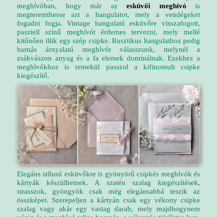
meghívóban, hogy már az
esküvői meghívó
is
megteremthesse azt a hangulatot, mely a vendégeket
fogadni fogja. Vintage hangulatú esküvőre visszafogott,
pasztell színű meghívót érdemes tervezni, mely mellé
kitűnően illik egy szép csipke. Rusztikus hangulathoz pedig
barnás árnyalatú meghívót válasszunk, melynél a
zsákvászon anyag és a fa elemek dominálnak. Ezekhez a
meghívókhoz is remekül passzol a kifinomult csipke
kiegészítő.
Elegáns stílusú esküvőkre is gyönyörű csipkés meghívók és
kártyák készülhetnek. A szatén szalag kiegészítések,
strasszok, gyöngyök csak még elegánsabbá teszik az
összképet. Szerepeljen a kártyán csak egy vékony csipke
szalag vagy akár egy vastag darab, mely majdhogynem