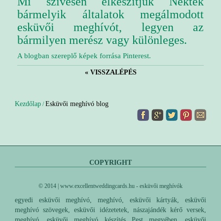
Mi szívesen elkészítjük Nektek
bármelyik általatok megálmodott
esküvői meghívót, legyen az
bármilyen merész vagy különleges.
A blogban szereplő képek forrása Pinterest.
« VISSZALÉPÉS
Kezdőlap
Esküvői meghívó blog
/
COPYRIGHT
© 2014 | www.excellentweddingcards.hu - esküvői meghívók
egyedi esküvői meghívó, meghívó, esküvői kártyák, esküvői
meghívó szövegek, esküvői idézetetek, nászajándék kérő versek,
meghívó, esküvői meghívó készítés Pest megyében, esküvői