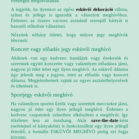
vendégek meghívásának.
A legjobb, ha ilyenkor az egész
esküvői dekoráció
stílusa,
színei és jellege is igazodik a választott meghívóhoz.
Érdemes az összes vacsora asztalnál szereplő kártyát is
hasonló stílusban választani.
Nézzünk néhány ötletet, hogy milyen jegy meghívók
léteznek:
Koncert vagy előadás jegy esküvői meghívó
Akiknek van egy kedvenc bandájuk vagy énekesük és
szeretnek együtt koncertre vagy valamilyen előadásra járni,
nagyon jó ötlet lehet egy ilyen meghívó. Az esküvő dátuma
úgy jelenik meg a jegyen, mint az előadás vagy koncert
dátuma. Megjelenhetnek rajtuk az egyes asztalelhelyezések
és ültetések is.
Sportjegy esküvői meghívó
Ha valamilyen sportot űztök vagy szerettek meccsekre járni,
nagyon jó ötlet egy ilyen jellegű meghívó. Érdemes a
kedvenc csapatotok színeiben elkészíteni a meghívót, így
tökéletes lesz az összhang. Akár
save-the-date
-ként
(nefelejtsd el kártyaként) is funkcionálhat egy ilyen jellegű
értesítő, a formális ESKÜVŐI MEGHÍVÓ pedig ezt fogja
követni.