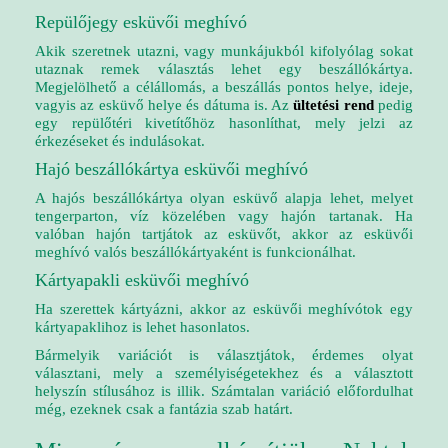
Repülőjegy esküvői meghívó
Akik szeretnek utazni, vagy munkájukból kifolyólag sokat
utaznak remek választás lehet egy beszállókártya.
Megjelölhető a célállomás, a beszállás pontos helye, ideje,
vagyis az esküvő helye és dátuma is. Az
ültetési rend
pedig
egy repülőtéri kivetítőhöz hasonlíthat, mely jelzi az
érkezéseket és indulásokat.
Hajó beszállókártya esküvői meghívó
A hajós beszállókártya olyan esküvő alapja lehet, melyet
tengerparton, víz közelében vagy hajón tartanak. Ha
valóban hajón tartjátok az esküvőt, akkor az esküvői
meghívó valós beszállókártyaként is funkcionálhat.
Kártyapakli esküvői meghívó
Ha szerettek kártyázni, akkor az esküvői meghívótok egy
kártyapaklihoz is lehet hasonlatos.
Bármelyik variációt is választjátok, érdemes olyat
választani, mely a személyiségetekhez és a választott
helyszín stílusához is illik. Számtalan variáció előfordulhat
még, ezeknek csak a fantázia szab határt.