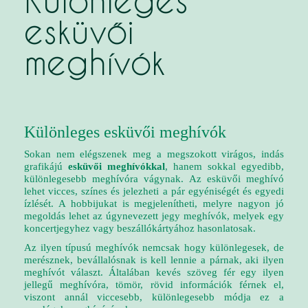
Különleges
esküvői
meghívók
Különleges esküvői meghívók
Sokan nem elégszenek meg a megszokott virágos, indás
grafikájú
esküvői meghívókkal
, hanem sokkal egyedibb,
különlegesebb meghívóra vágynak. Az esküvői meghívó
lehet vicces, színes és jelezheti a pár egyéniségét és egyedi
ízlését. A hobbijukat is megjelenítheti, melyre nagyon jó
megoldás lehet az úgynevezett jegy meghívók, melyek egy
koncertjegyhez vagy beszállókártyához hasonlatosak.
Az ilyen típusú
meghívók
nemcsak hogy különlegesek, de
merésznek, bevállalósnak is kell lennie a párnak, aki ilyen
meghívót választ. Általában kevés szöveg fér egy ilyen
jellegű meghívóra, tömör, rövid információk férnek el,
viszont annál viccesebb, különlegesebb módja ez a