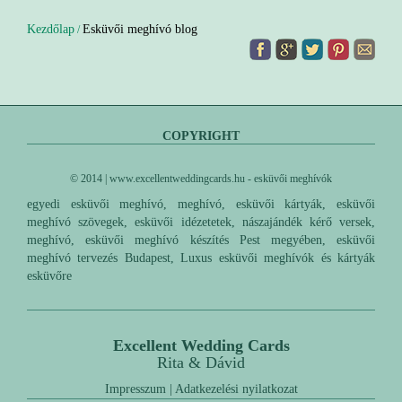
Kezdőlap
Esküvői meghívó blog
/
COPYRIGHT
© 2014 | www.excellentweddingcards.hu - esküvői meghívók
egyedi esküvői meghívó, meghívó, esküvői kártyák, esküvői
meghívó szövegek, esküvői idézetetek, nászajándék kérő versek,
meghívó, esküvői meghívó készítés Pest megyében, esküvői
meghívó tervezés Budapest, Luxus esküvői meghívók és kártyák
esküvőre
Excellent Wedding Cards
Rita & Dávid
Impresszum
|
Adatkezelési nyilatkozat