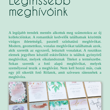
Legfrissebb
meghívóink
A legújabb trendek mentén alkottuk meg számotokra az új
kollekcióinkat. A romantikát kedvelők találhatnak közöttük
virágos ihletettségű, pasztell színhatású meghívókat.
Modern, geometrikus, vonalas meghívókat találhatnak azok,
akik szeretik az egyszerű, letisztult vonalakat. A rusztikus
elemek jegyében készülő esküvőkhöz is találtok gyönyörű
meghívókat, melyek elkalandoznak Titeket a természetbe.
Sokan szeretik a fotó alapú meghívókat, melyek
személyessé teszik a meghívást. Nem kell hozzá más, csak
egy jól sikerült fotó Rólatok, amit szívesen rátennétek a
meghívóra.