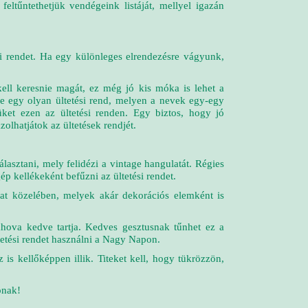
feltűntethetjük vendégeink listáját, mellyel igazán
si rendet. Ha egy különleges elrendezésre vágyunk,
kell keresnie magát, ez még jó kis móka is lehet a
ne egy olyan ültetési rend, melyen a nevek egy-egy
üket ezen az ültetési renden. Egy biztos, hogy jó
zolhatjátok az ültetések rendjét.
asztani, mely felidézi a vintage hangulatát. Régies
gép kellékeként befűzni az ültetési rendet.
árat közelében, melyek akár dekorációs elemként is
ahova kedve tartja. Kedves gesztusnak tűnhet ez a
etési rendet használni a Nagy Napon.
 is kellőképpen illik. Titeket kell, hogy tükrözzön,
ónak!