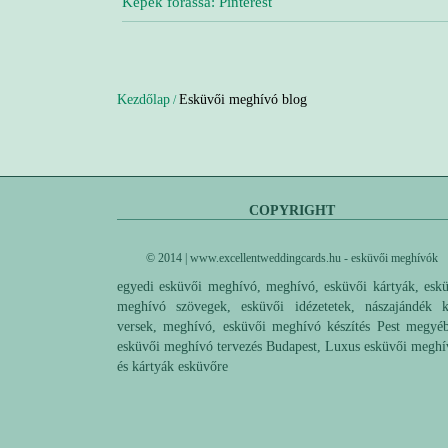
Képek forássa: Pinterest
Kezdőlap
Esküvői meghívó blog
/
COPYRIGHT
© 2014 | www.excellentweddingcards.hu - esküvői meghívók
egyedi esküvői meghívó, meghívó, esküvői kártyák, esk
meghívó szövegek, esküvői idézetetek, nászajándék k
versek, meghívó, esküvői meghívó készítés Pest megyé
esküvői meghívó tervezés Budapest, Luxus esküvői megh
és kártyák esküvőre