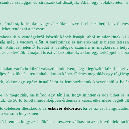
stánkat szalaggal és strasszokkal díszítjük. Akár egy ablakkereten is 
érnákra, kulcsokra vagy zászlókra tűzve is elkészíthetjük az ülteté
 lehet rendezni a névsort.
álasszuk a vendégekről készült képek listáját, ahol mindenkinek ki 
aság még a vacsora előtt. A barátoknak és haveroknak is biztos tetsze
l. Kihívást jelentő feladat a vendégek számára is megkeresni hely
 és esküvőtök témájául is ezt választottátok, akkor egy térképpel is ábrá
talan variáció közül választhattok. Rengeteg kiegészítő közül lehet vál
essé az ültetési rend által alkotott képet. Ötletes megoldás egy régi író
k, akkor egy egész installációt is létrehozhatunk közvetlenül a bej
or jó megoldás, ha kiírod egy táblára, hogy mindenki oda ülhet le, 
k, de 50 fő fölött mindenképpen érdemes a káosz elkerülése végett ült
tökéletesen illeszkedik az
esküvői dekoráció
ba
és az est hangulatához
 a vacsora helyszínén.
tetési rendet, hogy az is tökéletes részévé válhasson az esküvői dekoráci