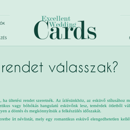
VÓK
EZÉS
i rendet válasszak?
, ha ültetési rendet szeretnék. Az ízlésünkhöz, az esküvő stílusához m
ztikus vagy bóhókás hangulatú esküvőnk lesz, temérdek ötletből vál
yen a döntés és megkönnyítsük a felkészülés időszakát.
eretbe írt névlistát, mely egy romantikus esküvő elengedhetetlen kell