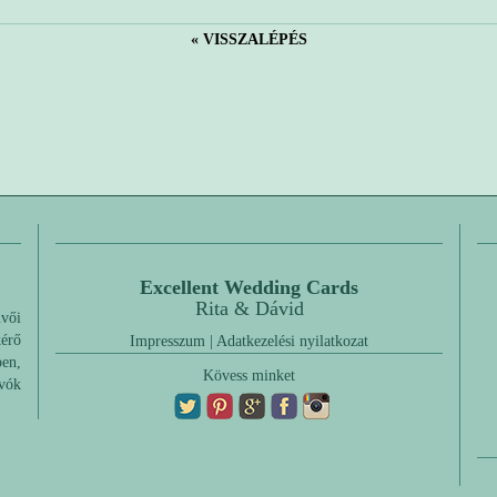
« VISSZALÉPÉS
Excellent Wedding Cards
Rita & Dávid
üvői
érő
Impresszum
|
Adatkezelési nyilatkozat
ben,
Kövess minket
ívók