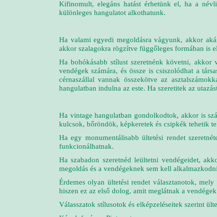
Kifinomult, elegáns hatást érhetünk el, ha a névli
különleges hangulatot alkothatunk.
Ha valami egyedi megoldásra vágyunk, akkor akár c
akkor szalagokra rögzítve függőleges formában is el
Ha bohókásabb stílust szeretnénk követni, akkor v
vendégek számára, és össze is csiszolódhat a társ
cérnaszállal vannak összekötve az asztalszámokka
hangulatban indulna az este. Ha szeretitek az utazást
Ha vintage hangulatban gondolkodtok, akkor is szám
kulcsok, bőröndök, képkeretek és csipkék tehetik telj
Ha egy monumentálisabb ültetési rendet szeretnéte
funkcionálhatnak.
Ha szabadon szeretnéd leültetni vendégeidet, akk
megoldás és a vendégeknek sem kell alkalmazkodniu
Érdemes olyan ültetési rendet választanotok, mely 
hiszen ez az első dolog, amit meglátnak a vendégek
Válasszatok stílusotok és elképzeléseitek szerint ül