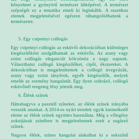
kényelmet a gyönyörű természet látképével. A természet
szépségét ez a tematika emeli ki leginkább. A rusztikus
elemek megjelenésével egészen ráhangolódhatunk a
természetre.
Egy csipetnyi csillogás
Egy csipetnyi csillogás az esküvői dekorációban különleges
kiegészítőként szolgálhatnak az esküvőn. Az arany vagy
ezüst csillogás eleganciát kölcsönöz a nagy napnak.
Választhatsz csillogó kiegészítőket, cipőt, ékszereket. A
dekorációban is megjelenhetnek a csillogó üvegvázák,
arany vagy ezüst tányérok, egyéb kiegészítők, melyek
emelik az esemény hangulatát. Egy ilyen szikrázó, csillogó
esküvőnél rengeteg fény jelenik meg.
Élénk színek
Hátrahagyva a pasztell színeket, az élénk színek irányába
vesszük utunkat. A 2014-es nyári trendek egyik kiemelkedő
eleme az élénk színek együttes használata. Még a vőlegény
zoknijának színében is megjelenhetnek ezek a sugárzó
színek.
Nagyon élénk, színes hangulat alakulhat ki a sokszínű