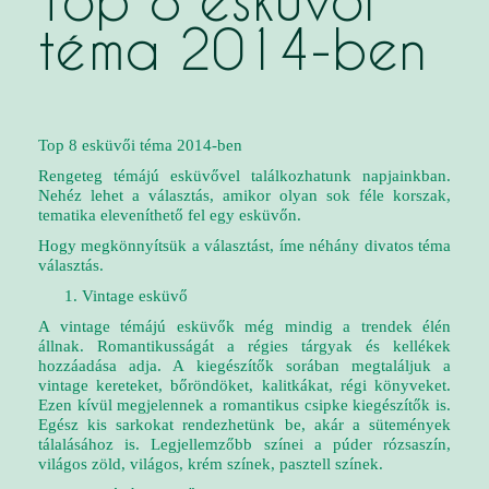
Top 8 esküvői
téma 2014-ben
Top 8 esküvői téma 2014-ben
Rengeteg témájú esküvővel találkozhatunk napjainkban.
Nehéz lehet a választás, amikor olyan sok féle korszak,
tematika eleveníthető fel egy esküvőn.
Hogy megkönnyítsük a választást, íme néhány divatos téma
választás.
Vintage esküvő
A vintage témájú esküvők még mindig a trendek élén
állnak. Romantikusságát a régies tárgyak és kellékek
hozzáadása adja. A kiegészítők sorában megtaláljuk a
vintage kereteket, bőröndöket, kalitkákat, régi könyveket.
Ezen kívül megjelennek a romantikus csipke kiegészítők is.
Egész kis sarkokat rendezhetünk be, akár a sütemények
tálalásához is. Legjellemzőbb színei a púder rózsaszín,
világos zöld, világos, krém színek, pasztell színek.