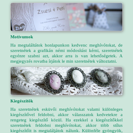
Motívumok
Ha megtaláltátok honlapunkon kedvenc meghívótokat, de
szeretnétek a grafikán némi módosítást kérni, szeretnétek
egyénre szabni azt, akkor arra is van lehetőségetek. A
megjegyzés rovatba írjátok le min szeretnétek változtatni.
Kiegészítők
Ha szeretnétek esküvői meghívótokat valami különleges
kiegészítővel feldobni, akkor válasszatok kedvetekre a
rengeteg kiegészítő közül. Ha ezekkel a kiegészítőkkel
szeretnétek feldobni meghívótokat, akkor több stílus
kiegészítőit is megtaláljátok nálunk. Különféle gyöngyök,