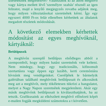
ízléseteknek megfelelővé? Válasszátok ki az adott meghívó
vagy kártya mellett lévő 'személyre szabás' résznél az igen
feliratot, majd a lenyíló megjegyzés rovatba adjátok meg,
hogy milyen változtatásokat szeretnétek kérni. Így egy
egyszeri 4000 Ft-os felár ellenében kérhetitek az általatok
megadott részletek módosítását.
A következő elemekben kérhettek
módosítást az egyes meghívóknál,
kártyáknál:
Betűtípusok
A meghívón szereplő betűtípus elsődleges abból a
szempontból, hogy milyen hatást szeretnénk vele kelteni.
Nem mindegy, hogy egy tradicionális, kifinomult
szertartásra vagy éppen egy lazább, kerti ceremóniára
hívnánk meg vendégeinket. Cseréljétek le bármelyik
galériában található meghívónk betűtípusait és alkossátok
meg azt a meghívót, mely tökéletesen tükrözi a hangulatot,
melyet a Nagy Napon szeretnétek megjeleníteni. Akár egy
másik meghívónk betűtípusait is kiválaszthatjátok, ha az
tetszik. Grafikusaink az elkészített meghívó előnézeti képét
e-mailen fogják megküldeni számotokra a t követően.