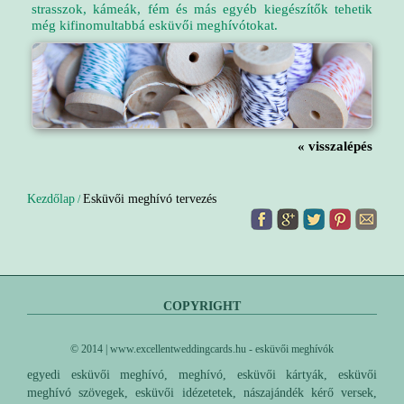
strasszok, kámeák, fém és más egyéb kiegészítők tehetik
még kifinomultabbá esküvői meghívótokat.
« visszalépés
Kezdőlap
Esküvői meghívó tervezés
/
COPYRIGHT
© 2014 | www.excellentweddingcards.hu - esküvői meghívók
egyedi esküvői meghívó, meghívó, esküvői kártyák, esküvői
meghívó szövegek, esküvői idézetetek, nászajándék kérő versek,