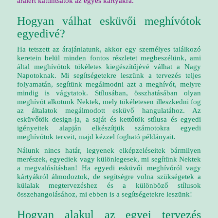
áraiért kattintsatok az egyes kártyákra.
Hogyan válhat esküvői meghívótok
egyedivé?
Ha tetszett az árajánlatunk, akkor egy személyes találkozó
keretein belül minden fontos részletet megbeszélünk, ami
által meghívótok tökéletes kiegészítőjévé válhat a Nagy
Napotoknak. Mi segítségetekre leszünk a tervezés teljes
folyamatán, segítünk megálmodni azt a meghívót, melyre
mindig is vágytatok. Stílusában, összhatásában olyan
meghívót alkotunk Nektek, mely tökéletesen illeszkedni fog
az általatok megálmodott esküvő hangulatához. Az
esküvőtök design-ja, a saját és kettőtök stílusa és egyedi
igényeitek alapján elkészítjük számotokra egyedi
meghívótok terveit, majd kézzel fogható példányait.
Nálunk nincs határ, legyenek elképzeléseitek bármilyen
merészek, egyediek vagy különlegesek, mi segítünk Nektek
a megvalósításban! Ha egyedi esküvői meghívóról vagy
kártyákról álmodoztok, de segítségre volna szükségetek a
külalak megtervezéshez és a különböző stílusok
összehangolásához, mi ebben is a segítségetekre leszünk!
Hogyan alakul az egyei tervezés