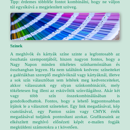
Tipp: érdemes többféle fontot kombinálni, hogy ne váljon
túl egysíkúvá a megjelenített szöveg.
Színek
A meghívók és kártyák színe szinte a legfontosabb az
összhatás szempontjából, hiszen nagyon fontos, hogy a
Nagy Napon minden tökéletes színharmóniában és
összhangban legyen. Ha nem találtátok kedvenc színeiteket
a galériákban szereplő meghívóknál vagy kártyáknál, illetve
a sok szín választóban sem leltétek meg kedvenceiteket,
akkor válasszatok egy olyan színkombinációt, mely
tökéletesen fog illeni az esküvőtök színvilágához. Akár két
vagy több szín összekombinálásában is
gondolkodhattok. Fontos, hogy a lehető legpontosabban
írjátok le a választott színeteket. Egy link megadásával, kép
csatolásával, egy Panton szám vagy CMYK érték
megadásával tudjátok pontosítani azokat. Grafikusaink az
elkészített meghívó előnézeti képét e-mailen fogják
megküldeni számotokra a t követően.