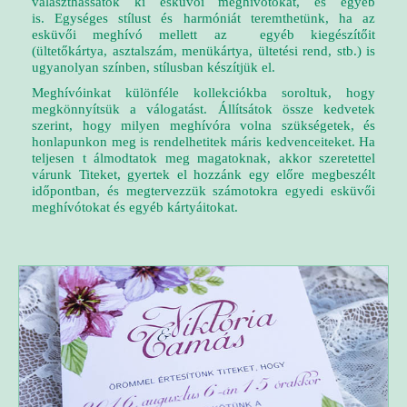
választhassátok ki esküvői meghívótokat, és egyéb
is.
Egységes stílust és harmóniát teremthetünk, ha az
esküvői meghívó mellett az
egyéb kiegészítőit
(ültetőkártya, asztalszám, menükártya, ültetési rend, stb.) is
ugyanolyan színben, stílusban készítjük el.
Meghívóinkat különféle kollekciókba soroltuk, hogy
megkönnyítsük a válogatást. Állítsátok össze kedvetek
szerint, hogy milyen meghívóra volna szükségetek, és
honlapunkon meg is rendelhetitek máris kedvenceiteket. Ha
teljesen t álmodtatok meg magatoknak, akkor szeretettel
várunk Titeket, gyertek el hozzánk egy előre megbeszélt
időpontban, és megtervezzük számotokra egyedi esküvői
meghívótokat és egyéb kártyáitokat.