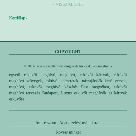
« VISSZALÉPÉS
Kezdőlap
/
COPYRIGHT
© 2014 | www.excellentweddingcards.hu - esküvői meghívók
egyedi esküvői meghívó, meghívó, esküvői kártyák, esküvői
meghívó szövegek, esküvői idézetetek, nászajándék kérő versek,
meghívó, esküvői meghívó készítés Pest megyében, esküvői
meghívó tervezés Budapest, Luxus esküvői meghívók és kártyák
esküvőre
Impresszum
|
Adatkezelési nyilatkozat
Kövess minket