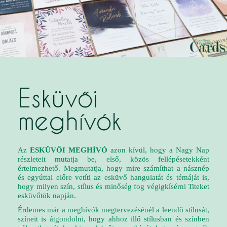
Esküvői
meghívók
Az
ESKÜVŐI MEGHÍVÓ
azon kívül, hogy a Nagy Nap
részleteit mutatja be, első, közös fellépésetekként
értelmezhető. Megmutatja, hogy mire számíthat a násznép
és egyúttal előre vetíti az esküvő hangulatát
és témáját is,
hogy milyen szín, stílus és minőség fog végigkísérni Titeket
esküvőtök napján.
Érdemes már a meghívók megtervezésénél a leendő stílusát,
színeit is átgondolni, hogy ahhoz illő stílusban és színben