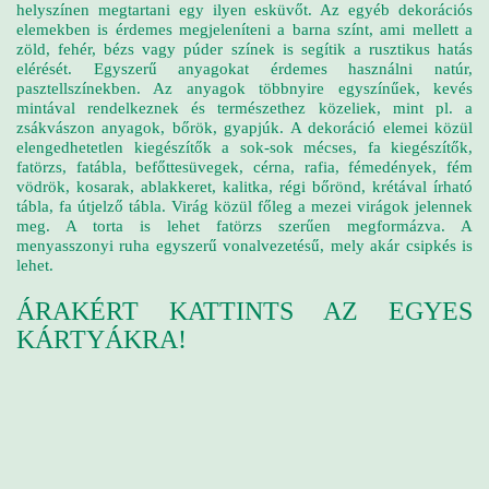
helyszínen megtartani egy ilyen esküvőt. Az egyéb dekorációs
elemekben is érdemes megjeleníteni a barna színt, ami mellett a
zöld, fehér, bézs vagy púder színek is segítik a rusztikus hatás
elérését. Egyszerű anyagokat érdemes használni natúr,
pasztellszínekben. Az anyagok többnyire egyszínűek, kevés
mintával rendelkeznek és természethez közeliek, mint pl. a
zsákvászon anyagok, bőrök, gyapjúk. A dekoráció elemei közül
elengedhetetlen kiegészítők a sok-sok mécses, fa kiegészítők,
fatörzs, fatábla, befőttesüvegek, cérna, rafia, fémedények, fém
vödrök, kosarak, ablakkeret, kalitka, régi bőrönd, krétával írható
tábla, fa útjelző tábla. Virág közül főleg a mezei virágok jelennek
meg. A torta is lehet fatörzs szerűen megformázva. A
menyasszonyi ruha egyszerű vonalvezetésű, mely akár csipkés is
lehet.
ÁRAKÉRT KATTINTS AZ EGYES
KÁRTYÁKRA!