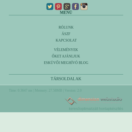
MENÜ
RÓLUNK
ÁSZF
KAPCSOLAT
VÉLEMÉNYEK
ŐKET AJÁNLJUK
ESKÜVŐI MEGHÍVÓ BLOG
TÁRSOLDALAK
Time: 0.3647 ms | Memory: 27.58MB | Version: 2.0
keresőoptimalizált honlapkészítés