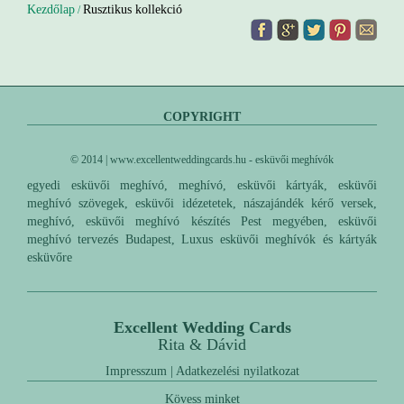
Kezdőlap
Rusztikus kollekció
/
COPYRIGHT
© 2014 | www.excellentweddingcards.hu - esküvői meghívók
egyedi esküvői meghívó, meghívó, esküvői kártyák, esküvői
meghívó szövegek, esküvői idézetetek, nászajándék kérő versek,
meghívó, esküvői meghívó készítés Pest megyében, esküvői
meghívó tervezés Budapest, Luxus esküvői meghívók és kártyák
esküvőre
Excellent Wedding Cards
Rita & Dávid
Impresszum
|
Adatkezelési nyilatkozat
Kövess minket