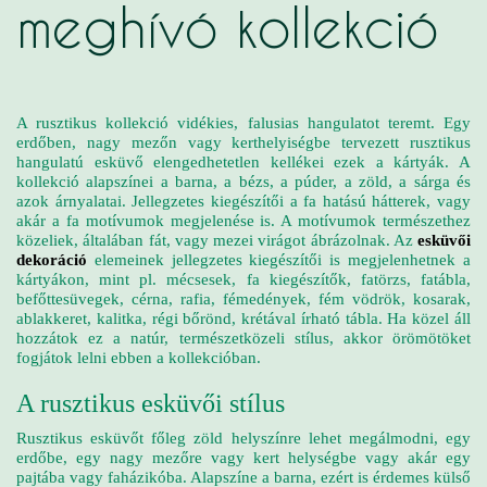
meghívó kollekció
A rusztikus kollekció vidékies, falusias hangulatot teremt. Egy
erdőben, nagy mezőn vagy kerthelyiségbe tervezett rusztikus
hangulatú esküvő elengedhetetlen kellékei ezek a kártyák. A
kollekció alapszínei a barna, a bézs, a púder, a zöld, a sárga és
azok árnyalatai. Jellegzetes kiegészítői a fa hatású hátterek, vagy
akár a fa motívumok megjelenése is. A motívumok természethez
közeliek, általában fát, vagy mezei virágot ábrázolnak. Az
esküvői
dekoráció
elemeinek jellegzetes kiegészítői is megjelenhetnek a
kártyákon, mint pl. mécsesek, fa kiegészítők, fatörzs, fatábla,
befőttesüvegek, cérna, rafia, fémedények, fém vödrök, kosarak,
ablakkeret, kalitka, régi bőrönd, krétával írható tábla. Ha közel áll
hozzátok ez a natúr, természetközeli stílus, akkor örömötöket
fogjátok lelni ebben a kollekcióban.
A rusztikus esküvői stílus
Rusztikus esküvőt főleg zöld helyszínre lehet megálmodni, egy
erdőbe, egy nagy mezőre vagy kert helységbe vagy akár egy
pajtába vagy faházikóba. Alapszíne a barna, ezért is érdemes külső