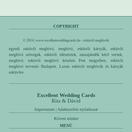
COPYRIGHT
© 2014 | www.excellentweddingcards.hu - esküvői meghívók
egyedi esküvői meghívó, meghívó, esküvői kártyák, esküvői
meghívó szövegek, esküvői idézetetek, nászajándék kérő versek,
meghívó, esküvői meghívó készítés Pest megyében, esküvői
meghívó tervezés Budapest, Luxus esküvői meghívók és kártyák
esküvőre
Excellent Wedding Cards
Rita & Dávid
Impresszum
|
Adatkezelési nyilatkozat
Kövess minket
MENÜ