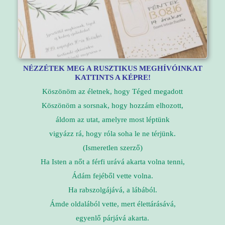
NÉZZÉTEK MEG A RUSZTIKUS MEGHÍVÓINKAT
KATTINTS A KÉPRE!
Köszönöm az életnek, hogy Téged megadott
Köszönöm a sorsnak, hogy hozzám elhozott,
áldom az utat, amelyre most léptünk
vigyázz rá, hogy róla soha le ne térjünk.
(Ismeretlen szerző)
Ha Isten a nőt a férfi urává akarta volna tenni,
Ádám fejéből vette volna.
Ha rabszolgájává, a lábából.
Ámde oldalából vette, mert élettárásává,
egyenlő párjává akarta.