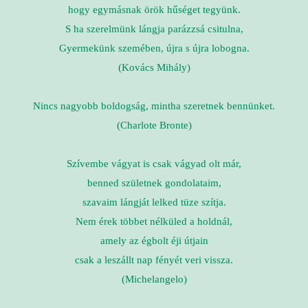
hogy egymásnak örök hűséget tegyünk.
S ha szerelmünk lángja parázzsá csitulna,
Gyermekünk szemében, újra s újra lobogna.
(Kovács Mihály)
Nincs nagyobb boldogság, mintha szeretnek bennünket.
(Charlote Bronte)
Szívembe vágyat is csak vágyad olt már,
benned születnek gondolataim,
szavaim lángját lelked tüze szítja.
Nem érek többet nélküled a holdnál,
amely az égbolt éji útjain
csak a leszállt nap fényét veri vissza.
(Michelangelo)