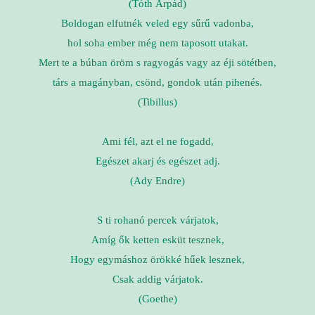
(Tóth Árpád)
Boldogan elfutnék veled egy sűrű vadonba,
hol soha ember még nem taposott utakat.
Mert te a búban öröm s ragyogás vagy az éji sötétben,
társ a magányban, csönd, gondok után pihenés.
(Tibillus)
Ami fél, azt el ne fogadd,
Egészet akarj és egészet adj.
(Ady Endre)
S ti rohanó percek várjatok,
Amíg ők ketten esküt tesznek,
Hogy egymáshoz örökké hűek lesznek,
Csak addig várjatok.
(Goethe)