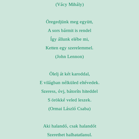
(Vácy Mihály)
Öregedjünk meg együtt,
A sors bármit is rendel
Így állunk elébe mi,
Ketten egy szerelemmel.
(John Lennon)
Ölelj át két karoddal,
E világban nélküled eltévedek.
Szeress, óvj, bátoríts hiteddel
S örökké veled leszek.
(Ormai László Csaba)
Aki halandó, csak halandót
Szerethet halhatatlanul.