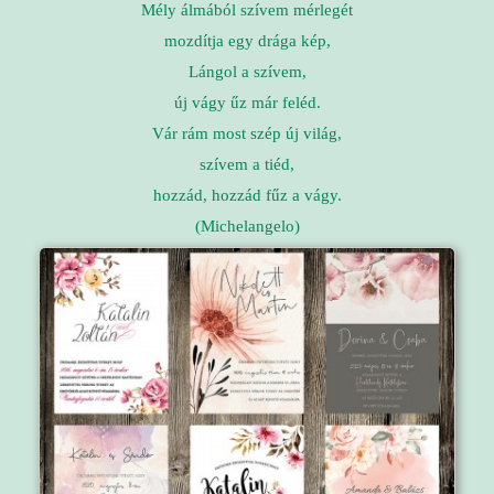
Mély álmából szívem mérlegét
mozdítja egy drága kép,
Lángol a szívem,
új vágy űz már feléd.
Vár rám most szép új világ,
szívem a tiéd,
hozzád, hozzád fűz a vágy.
(Michelangelo)