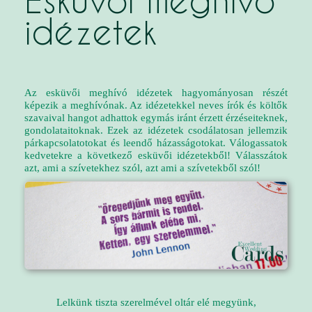
Esküvői meghívó
idézetek
Az esküvői meghívó idézetek hagyományosan részét
képezik a meghívónak. Az idézetekkel neves írók és költők
szavaival hangot adhattok egymás iránt érzett érzéseiteknek,
gondolataitoknak. Ezek az idézetek csodálatosan jellemzik
párkapcsolatotokat és leendő házasságotokat. Válogassatok
kedvetekre a következő esküvői idézetekből! Válasszátok
azt, ami a szívetekhez szól, azt ami a szívetekből szól!
Lelkünk tiszta szerelmével oltár elé megyünk,