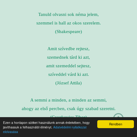
Tanuld olvasni sok néma jelem,
szemmel is hall az okos szerelem.
(Shakespeare)
Amit szívedbe rejtesz,
szemednek tárd ki azt,
amit szemeddel sejtesz,
szíveddel várd ki azt.
(József Attila)
A semmi a minden, a minden az semmi,
ahogy az első percben, csak úgy szabad szeretni.
(Gyurkovics Tibor)
Ezen a honlapon sütiket használunk annak érdekében, hogy
Rendben
javíthassuk a felhasználói élményt.
Adatvédelmi nyilatkozat
elolvasása
A szerelembe – mondják-