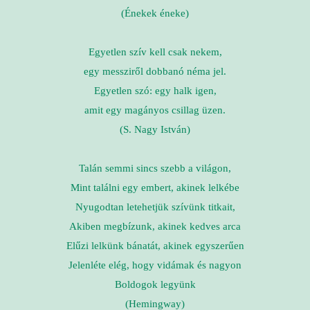
(Énekek éneke)
Egyetlen szív kell csak nekem,
egy messziről dobbanó néma jel.
Egyetlen szó: egy halk igen,
amit egy magányos csillag üzen.
(S. Nagy István)
Talán semmi sincs szebb a világon,
Mint találni egy embert, akinek lelkébe
Nyugodtan letehetjük szívünk titkait,
Akiben megbízunk, akinek kedves arca
Elűzi lelkünk bánatát, akinek egyszerűen
Jelenléte elég, hogy vidámak és nagyon
Boldogok legyünk
(Hemingway)