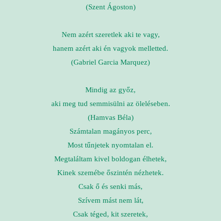
(Szent Ágoston)
Nem azért szeretlek aki te vagy,
hanem azért aki én vagyok melletted.
(Gabriel Garcia Marquez)
Mindig az győz,
aki meg tud semmisülni az öleléseben.
(Hamvas Béla)
Számtalan magányos perc,
Most tűnjetek nyomtalan el.
Megtaláltam kivel boldogan élhetek,
Kinek szemébe őszintén nézhetek.
Csak ő és senki más,
Szívem mást nem lát,
Csak téged, kit szeretek,