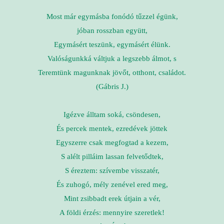
Most már egymásba fonódó tűzzel égünk,
jóban rosszban együtt,
Egymásért teszünk, egymásért élünk.
Valóságunkká váltjuk a legszebb álmot, s
Teremtünk magunknak jövőt, otthont, családot.
(Gábris J.)
Igézve álltam soká, csöndesen,
És percek mentek, ezredévek jöttek
Egyszerre csak megfogtad a kezem,
S alélt pilláim lassan felvetődtek,
S éreztem: szívembe visszatér,
És zuhogó, mély zenével ered meg,
Mint zsibbadt erek útjain a vér,
A földi érzés: mennyire szeretlek!