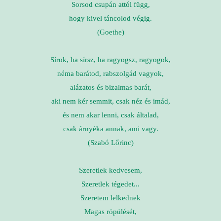
Sorsod csupán attól függ,
hogy kivel táncolod végig.
(Goethe)
Sírok, ha sírsz, ha ragyogsz, ragyogok,
néma barátod, rabszolgád vagyok,
alázatos és bizalmas barát,
aki nem kér semmit, csak néz és imád,
és nem akar lenni, csak általad,
csak árnyéka annak, ami vagy.
(Szabó Lőrinc)
Szeretlek kedvesem,
Szeretlek tégedet...
Szeretem lelkednek
Magas röpülését,