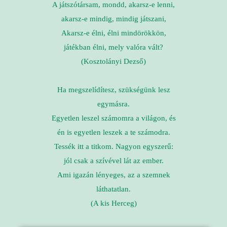
A játszótársam, mondd, akarsz-e lenni,
akarsz-e mindig, mindig játszani,
Akarsz-e élni, élni mindörökkön,
játékban élni, mely valóra vált?
(Kosztolányi Dezső)
Ha megszelídítesz, szükségünk lesz
egymásra.
Egyetlen leszel számomra a világon, és
én is egyetlen leszek a te számodra.
Tessék itt a titkom. Nagyon egyszerű:
jól csak a szívével lát az ember.
Ami igazán lényeges, az a szemnek
láthatatlan.
(A kis Herceg)