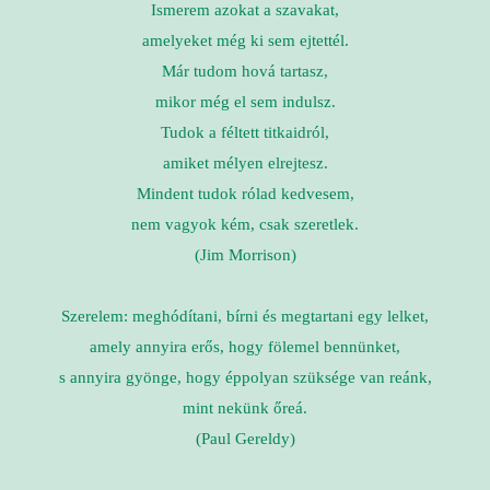
Ismerem azokat a szavakat,
amelyeket még ki sem ejtettél.
Már tudom hová tartasz,
mikor még el sem indulsz.
Tudok a féltett titkaidról,
amiket mélyen elrejtesz.
Mindent tudok rólad kedvesem,
nem vagyok kém, csak szeretlek.
(Jim Morrison)
Szerelem: meghódítani, bírni és megtartani egy lelket,
amely annyira erős, hogy fölemel bennünket,
s annyira gyönge, hogy éppolyan szüksége van reánk,
mint nekünk őreá.
(Paul Gereldy)