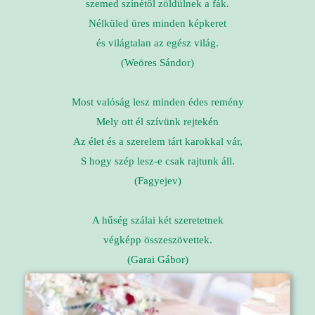
szemed színétől zöldülnek a fák.
Nélküled üres minden képkeret
és világtalan az egész világ.
(Weöres Sándor)
Most valóság lesz minden édes remény
Mely ott él szívünk rejtekén
Az élet és a szerelem tárt karokkal vár,
S hogy szép lesz-e csak rajtunk áll.
(Fagyejev)
A hűség szálai két szeretetnek
végképp összeszövettek.
(Garai Gábor)