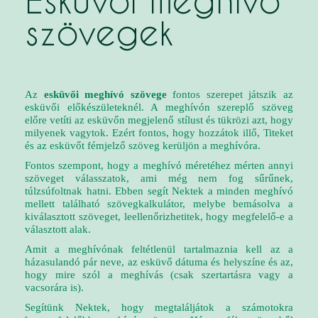
Esküvői meghívó
szövegek
Az
esküvői me
ghívó szövege
fontos szerepet játszik az
esküvői előkészületeknél. A meghívón szereplő szöveg
előre vetíti az esküvőn megjelenő stílust és tükrözi azt, hogy
milyenek vagytok. Ezért fontos, hogy hozzátok illő, Titeket
és az esküvőt fémjelző szöveg kerüljön a meghívóra.
Fontos szempont, hogy a meghívó méretéhez mérten annyi
szöveget válasszatok, ami még nem fog sűrűnek,
túlzsúfoltnak hatni. Ebben segít Nektek a minden meghívó
mellett található szövegkalkulátor, melybe bemásolva a
kiválasztott szöveget, leellenőrizhetitek, hogy megfelelő-e a
választott alak.
Amit a meghívónak feltétlenül tartalmaznia kell az a
házasulandó pár neve, az esküvő dátuma és helyszíne és az,
hogy mire szól a meghívás (csak szertartásra vagy a
vacsorára is).
Segítünk Nektek, hogy megtaláljátok a számotokra