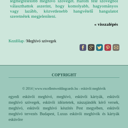
legmegfelelőbb meghívó szöveget. Három féle szövegből
választhattok aszerint, hogy komolyabb, hagyományos
vagy lazább, közvetlenebb hangvételű hangulatot
szeretnétek megjeleníteni.
« visszalépés
Kezdőlap
Meghívó szövegek
/
COPYRIGHT
© 2014 | www.excellentweddingcards.hu - esküvői meghívók
egyedi esküvői meghívó, meghívó, esküvői kártyák, esküvői
meghívó szövegek, esküvői idézetetek, nászajándék kérő versek,
meghívó, esküvői meghívó készítés Pest megyében, esküvői
meghívó tervezés Budapest, Luxus esküvői meghívók és kártyák
esküvőre