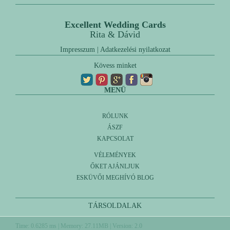
Excellent Wedding Cards
Rita & Dávid
Impresszum
|
Adatkezelési nyilatkozat
Kövess minket
MENÜ
RÓLUNK
ÁSZF
KAPCSOLAT
VÉLEMÉNYEK
ŐKET AJÁNLJUK
ESKÜVŐI MEGHÍVÓ BLOG
TÁRSOLDALAK
Time: 0.6285 ms | Memory: 27.11MB | Version: 2.0