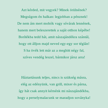
Azt kérded, mit vegyek? Minek örülnének?
Megsúgom én halkan: legjobban a pénznek!
De nem ám mert mohók vagy sóvárak lennének,
hanem mert beleszerettek a saját otthon képébe!
Borítékba tedd hát, amit nászajándékra szántál,
hogy ott álljon majd neved egy-egy sor téglán!
S ha övék lett már az a meghitt négy fal,
szíves vendég leszel, bármikor jársz arra!
Háztartásunk teljes, nincs is szükség másra,
elég az edényünk, van grill, mixer és párna,
így hát csak annyit kérnénk mi nászajándékba,
hogy a perselymalacunk se maradjon soványka!