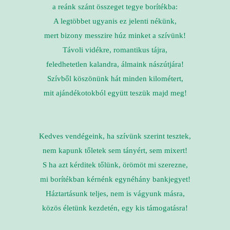
a reánk szánt összeget tegye borítékba:
A legtöbbet ugyanis ez jelenti nékünk,
mert bizony messzire húz minket a szívünk!
Távoli vidékre, romantikus tájra,
feledhetetlen kalandra, álmaink nászútjára!
Szívből köszönünk hát minden kilométert,
mit ajándékotokból együtt teszük majd meg!
Kedves vendégeink, ha szívünk szerint tesztek,
nem kapunk tőletek sem tányért, sem mixert!
S ha azt kérditek tőlünk, örömöt mi szerezne,
mi borítékban kérnénk egynéhány bankjegyet!
Háztartásunk teljes, nem is vágyunk másra,
közös életünk kezdetén, egy kis támogatásra!