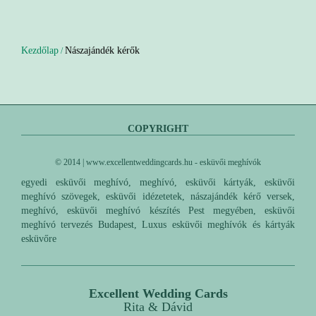
Kezdőlap
Nászajándék kérők
/
COPYRIGHT
© 2014 | www.excellentweddingcards.hu - esküvői meghívók
egyedi esküvői meghívó, meghívó, esküvői kártyák, esküvői
meghívó szövegek, esküvői idézetetek, nászajándék kérő versek,
meghívó, esküvői meghívó készítés Pest megyében, esküvői
meghívó tervezés Budapest, Luxus esküvői meghívók és kártyák
esküvőre
Excellent Wedding Cards
Rita & Dávid