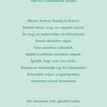
Amit kis családunknak szántál!
Minden Kedves Vendég és Rokon!
Kérünk titeket, hogy ne vegyétek zokon!
De hogy ne halmozódjon öt edénykészlet
Ennek elkerülése végett,
Amit ajándékra szánnátok,
Inkább borítékban kezünkbe adjátok.
Ígérjük, hogy nem vész kárba,
Hamarosan befektetjük egy kis házacskába!
Köszönjük szépen a segítségeteket,
Szeretettel várunk benneteket!
Aki nászunkra szép ajándékot adna,