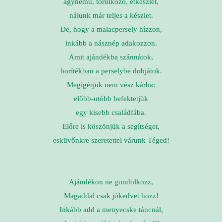
ágynemű, törülköző, étkészlet,
nálunk már teljes a készlet.
De, hogy a malacpersely hízzon,
inkább a násznép adakozzon.
Amit ajándékba szánnátok,
borítékban a perselybe dobjátok.
Megígérjük nem vész kárba:
előbb-utóbb befektetjük
egy kisebb családfába.
Előre is köszönjük a segítséget,
esküvőnkre szeretettel várunk Téged!
Ajándékon ne gondolkozz,
Magaddal csak jókedvet hozz!
Inkább add a menyecske táncnál,