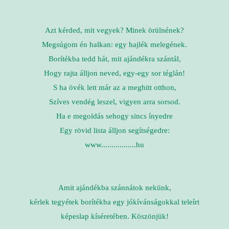
Azt kérded, mit vegyek? Minek örülnének?
Megsúgom én halkan: egy hajlék melegének.
Borítékba tedd hát, mit ajándékra szántál,
Hogy rajta álljon neved, egy-egy sor téglán!
S ha övék lett már az a meghitt otthon,
Szíves vendég leszel, vigyen arra sorsod.
Ha e megoldás sehogy sincs ínyedre
Egy rövid lista álljon segítségedre:
www.................hu
Amit ajándékba szánnátok nekünk,
kérlek tegyétek borítékba egy jókívánságokkal teleírt
képeslap kíséretében. Köszönjük!