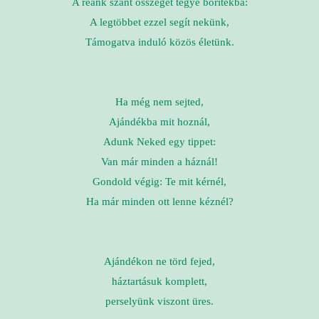
A reánk szánt összeget tegye borítékba:
A legtöbbet ezzel segít nekünk,
Támogatva induló közös életünk.
Ha még nem sejted,
Ajándékba mit hoznál,
Adunk Neked egy tippet:
Van már minden a háznál!
Gondold végig: Te mit kérnél,
Ha már minden ott lenne kéznél?
Ajándékon ne törd fejed,
háztartásuk komplett,
perselyünk viszont üres.