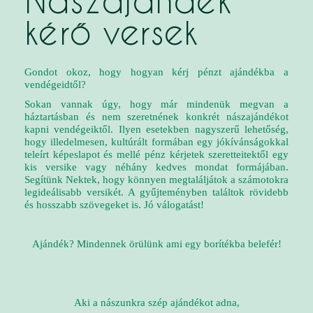
Nászajándék
kérő versek
Gondot okoz, hogy hogyan kérj pénzt ajándékba a
vendégeidtől?
Sokan vannak úgy, hogy már mindenük megvan a
háztartásban és nem szeretnének konkrét nászajándékot
kapni vendégeiktől. Ilyen esetekben nagyszerű lehetőség,
hogy illedelmesen, kultúrált formában egy jókívánságokkal
teleírt képeslapot és mellé pénz kérjetek szeretteitektől egy
kis versike vagy néhány kedves mondat formájában.
Segítünk Nektek, hogy könnyen megtaláljátok a számotokra
legideálisabb versikét. A gyűjteményben találtok rövidebb
és hosszabb szövegeket is. Jó válogatást!
Ajándék? Mindennek örülünk ami egy borítékba belefér!
Aki a nászunkra szép ajándékot adna,