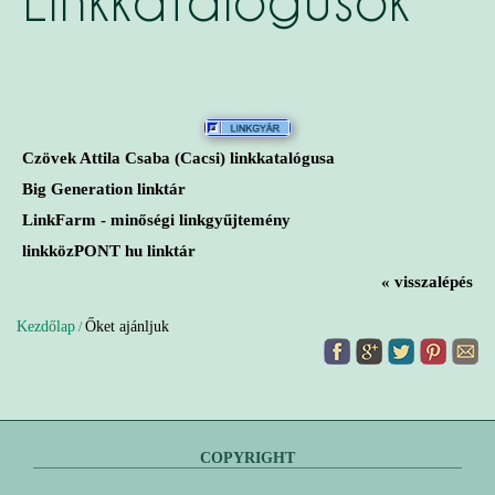
Linkkatalógusok
Czövek Attila Csaba (Cacsi) linkkatalógusa
Big Generation linktár
LinkFarm - minőségi linkgyűjtemény
linkközPONT hu linktár
« visszalépés
Kezdőlap
Őket ajánljuk
/
COPYRIGHT