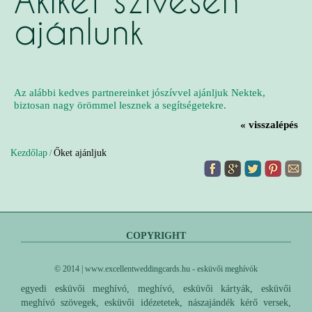
Akiket szívesen
ajánlunk
Az alábbi kedves partnereinket jószívvel ajánljuk Nektek,
biztosan nagy örömmel lesznek a segítségetekre.
« visszalépés
Kezdőlap
Őket ajánljuk
/
COPYRIGHT
© 2014 | www.excellentweddingcards.hu - esküvői meghívók
egyedi esküvői meghívó, meghívó, esküvői kártyák, esküvői
meghívó szövegek, esküvői idézetetek, nászajándék kérő versek,