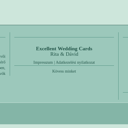
Excellent Wedding Cards
Rita & Dávid
üvői
érő
Impresszum
|
Adatkezelési nyilatkozat
ben,
Kövess minket
ívók