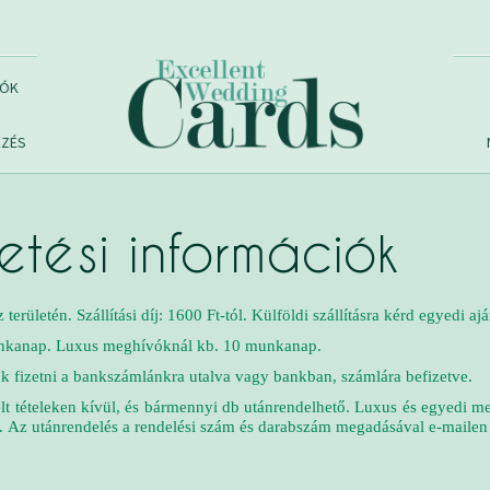
VÓK
EZÉS
zetési információk
területén. Szállítási díj: 1600 Ft-tól. Külföldi szállításra kérd egyedi a
munkanap. Luxus meghívóknál kb. 10 munkanap.
tok fizetni a bankszámlánkra utalva vagy bankban, számlára befizetve.
elt tételeken kívül, és bármennyi db utánrendelhető. Luxus és egyedi me
es. Az utánrendelés a rendelési szám és darabszám megadásával e-mailen 