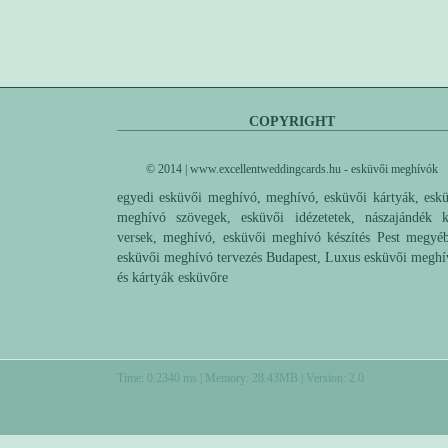
COPYRIGHT
© 2014 | www.excellentweddingcards.hu - esküvői meghívók
egyedi esküvői meghívó, meghívó, esküvői kártyák, esk
meghívó szövegek, esküvői idézetetek, nászajándék k
versek, meghívó, esküvői meghívó készítés Pest megyé
esküvői meghívó tervezés Budapest, Luxus esküvői megh
és kártyák esküvőre
Time: 0.2340 ms | Memory: 28.43MB | Version: 2.0