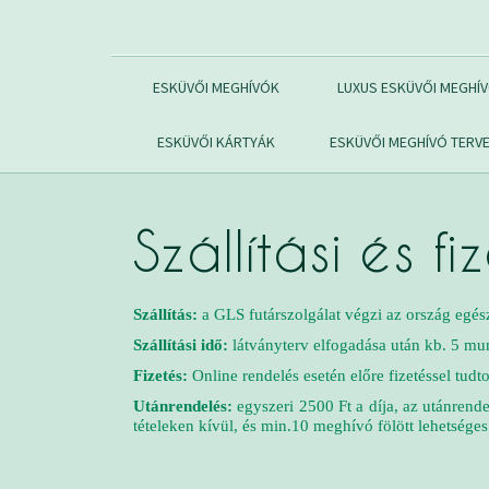
ESKÜVŐI MEGHÍVÓK
LUXUS ESKÜVŐI MEGHÍ
ESKÜVŐI KÁRTYÁK
ESKÜVŐI MEGHÍVÓ TERV
Szállítási és fi
Szállítás:
a GLS futárszolgálat végzi az ország egész 
Szállítási idő:
látványterv elfogadása után kb. 5 
Fizetés:
Online rendelés esetén előre fizetéssel tud
Utánrendelés:
egyszeri 2500 Ft a díja, az utánrend
tételeken kívül, és min.10 meghívó fölött lehetség