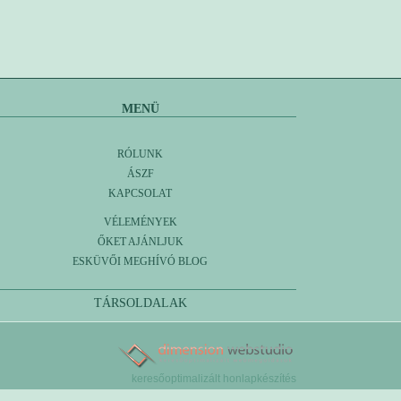
MENÜ
RÓLUNK
ÁSZF
KAPCSOLAT
VÉLEMÉNYEK
ŐKET AJÁNLJUK
ESKÜVŐI MEGHÍVÓ BLOG
TÁRSOLDALAK
keresőoptimalizált honlapkészítés