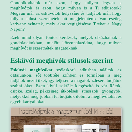
Gondolkodtatok már azon, hogy milyen legyen a
meghívótok és azon, hogy milyen is a Ti stílusotok?
Megvan már az esküvőtök helyszíne és tudjátok már, hogy
milyen stílust szeretnétek ott megjeleníteni? Van esetleg
kedvenc színetek, mely akár végigkísérne Titeket a Nagy
Napon?
Ezek mind olyan fontos kérdések, melyek cikázhatnak a
gondolataitokban, mielőtt körvonalazódna, hogy milyen
meghívót is szeretnétek magatoknak.
Esküvői meghívók stílusok szerint
Esküvői meghívókat
széleskörű stílusban találtok az
oldalunkon, sőt többféle színben és formában is meg
tudjátok nézni őket, így teljesen a magatok ízlésére tudjátok
szabni őket. Ezen kívül sokféle kiegészítő is vár Rátok,
csipke, szalag, pékzsineg átkötések, strasszok, gyöngyök,
melyekkel még jobban fel tudjátok dobni a meghívótokat és
egyéb kártyáitokat.