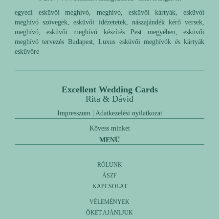
egyedi esküvői meghívó, meghívó, esküvői kártyák, esküvői
meghívó szövegek, esküvői idézetetek, nászajándék kérő versek,
meghívó, esküvői meghívó készítés Pest megyében, esküvői
meghívó tervezés Budapest, Luxus esküvői meghívók és kártyák
esküvőre
Excellent Wedding Cards
Rita & Dávid
Impresszum
|
Adatkezelési nyilatkozat
Kövess minket
MENÜ
RÓLUNK
ÁSZF
KAPCSOLAT
VÉLEMÉNYEK
ŐKET AJÁNLJUK