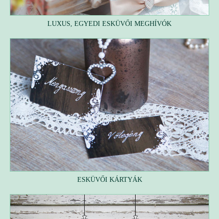
LUXUS, EGYEDI ESKÜVŐI MEGHÍVÓK
ESKÜVŐI KÁRTYÁK