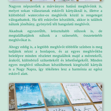
Nagyon népszerűek a márványos hatású meghívóink is,
melyet sokan választanak esküvői kártyáknál is, illetve a
különböző watercolor-os meghívók közül is rengeteget
válogathattok. Ha téli esküvőre készültök, akkor is találtok
nálunk jónéhány, gyönyörű téli hangulatú meghívót.
Akadnak egyszerűbb, letisztultabb stílusok is, de
megtalálhatjátok nálunk a színesebb, összetettebb
meghívókat is.
Ahogy eddig is, a legtöbb meghívót többféle színben is meg
tudjátok nézni a honlapon, és az egyes meghívókba
belelépve minden részletet megtaláltok majd a méretekről,
árakról, különböző sziluettekről és lehetőségekről. Minden
egyes meghívó stílusában készülhetnek kiegészítő kártyák
is a Nagy Napra, így tökéletes lesz a harmónia az egész
esküvő alatt.