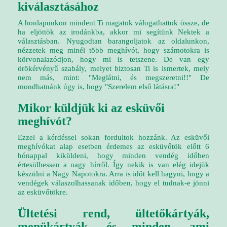
kiválasztásához
A honlapunkon mindent Ti magatok válogathattok össze, de
ha eljöttök az irodánkba, akkor mi segítünk Nektek a
választásban. Nyugodtan barangoljatok az oldalunkon,
nézzetek meg minél több meghívót, hogy számotokra is
körvonalazódjon, hogy mi is tetszene. De van egy
örökérvényű szabály, melyet biztosan Ti is ismertek, mely
nem más, mint: "Meglátni, és megszeretni!!" De
mondhatnánk úgy is, hogy "Szerelem első látásra!"
Mikor küldjük ki az esküvői
meghívót?
Ezzel a kérdéssel sokan fordultok hozzánk. Az esküvői
meghívókat alap esetben érdemes az esküvőtök előtt 6
hónappal kiküldeni, hogy minden vendég időben
értesülhessen a nagy hírről. Így nekik is van elég idejük
készülni a Nagy Napotokra. Arra is időt kell hagyni, hogy a
vendégek válaszolhassanak időben, hogy el tudnak-e jönni
az esküvőtökre.
Ültetési rend, ültetőkártyák,
menükártyák, és minden, ami