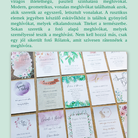
virágos ihletettségű, pasztell színhatású meghívókat.
Modern, geometrikus, vonalas meghívókat találhatnak azok,
akik szeretik az egyszerű, letisztult vonalakat. A rusztikus
elemek jegyében készülő esküvőkhöz is találtok gyönyörű
meghívókat, melyek elkalandoznak Titeket a természetbe.
Sokan szeretik a fotó alapú meghívókat, melyek
személyessé teszik a meghívást. Nem kell hozzá más, csak
egy jól sikerült fotó Rólatok, amit szívesen rátennétek a
meghívóra.