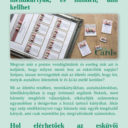
kellhet
Megvan már a pontos vendéglistátok és esetleg már azt is
tudjátok, hogy milyen menü lesz az esküvőtök napján?
Szépen, lassan tervezgetitek már az ültetés rendjét, hogy kit,
melyik asztalhoz ültetnétek le és ki-ki mellé kerülne?
Mi az ültetési rendben, menükártyákban, asztalszámokban,
ültetőkártyákban is nagy örömmel segítünk Nektek, mert
bármely meghívót választjátok, elkészítjük számotokra
ugyanabban a design-ban a hozzá tartozó kártyákat. Akár
egy szép emlékkönyvet vagy bármely más egyéb kiegészítő
kártyát, ami csak eszetekbe jut, megvalósítunk számotokra.
Hol elérhetőek az esküvői