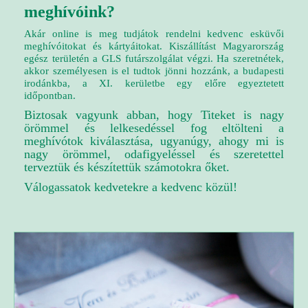
meghívóink?
Akár online is meg tudjátok rendelni kedvenc esküvői
meghívóitokat és kártyáitokat. Kiszállítást Magyarország
egész területén a GLS futárszolgálat végzi. Ha szeretnétek,
akkor személyesen is el tudtok jönni hozzánk, a budapesti
irodánkba, a XI. kerületbe egy előre egyeztetett
időpontban.
Biztosak vagyunk abban, hogy Titeket is nagy
örömmel és lelkesedéssel fog eltölteni a
meghívótok kiválasztása, ugyanúgy, ahogy mi is
nagy örömmel, odafigyeléssel és szeretettel
terveztük és készítettük számotokra őket.
Válogassatok kedvetekre a kedvenc közül!