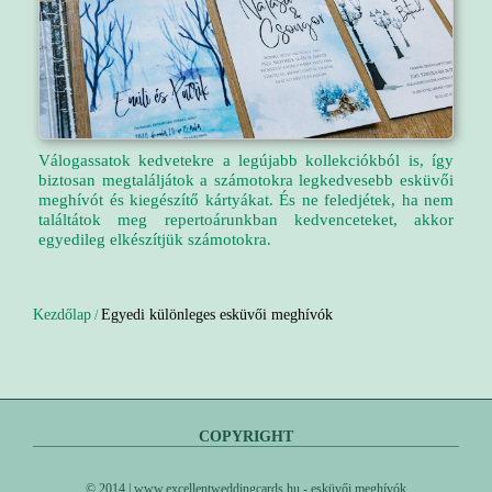
Válogassatok kedvetekre a legújabb kollekciókból is, így
biztosan megtaláljátok a számotokra legkedvesebb esküvői
meghívót és kiegészítő kártyákat. És ne feledjétek, ha nem
találtátok meg repertoárunkban kedvenceteket, akkor
egyedileg elkészítjük számotokra.
Kezdőlap
Egyedi különleges esküvői meghívók
/
COPYRIGHT
© 2014 | www.excellentweddingcards.hu - esküvői meghívók